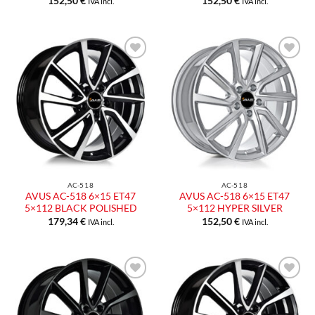
152,50
€
152,50
€
IVA incl.
IVA incl.
Aggiungi
Aggiungi
alla lista
alla lista
dei
dei
desideri
desideri
AC-518
AC-518
AVUS AC-518 6×15 ET47
AVUS AC-518 6×15 ET47
5×112 BLACK POLISHED
5×112 HYPER SILVER
179,34
€
152,50
€
IVA incl.
IVA incl.
Aggiungi
Aggiungi
alla lista
alla lista
dei
dei