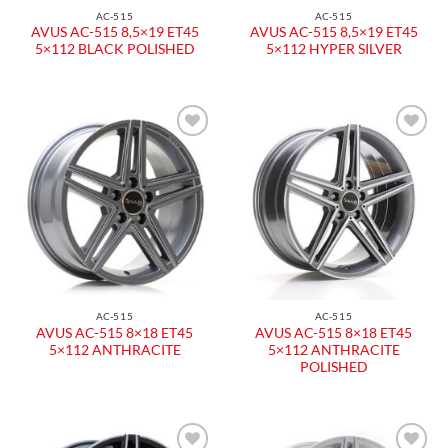
AC-515
AC-515
AVUS AC-515 8,5×19 ET45
AVUS AC-515 8,5×19 ET45
5×112 BLACK POLISHED
5×112 HYPER SILVER
Aggiungi
Aggiungi
alla lista
alla lista
dei
dei
desideri
desideri
AC-515
AC-515
AVUS AC-515 8×18 ET45
AVUS AC-515 8×18 ET45
5×112 ANTHRACITE
5×112 ANTHRACITE
POLISHED