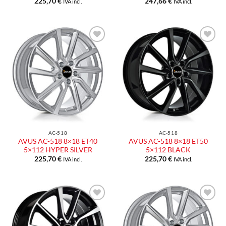
225,70
€
247,66
€
IVA incl.
IVA incl.
Aggiungi
Aggiungi
alla lista
alla lista
dei
dei
desideri
desideri
AC-518
AC-518
AVUS AC-518 8×18 ET40
AVUS AC-518 8×18 ET50
5×112 HYPER SILVER
5×112 BLACK
225,70
€
225,70
€
IVA incl.
IVA incl.
Aggiungi
Aggiungi
alla lista
alla lista
dei
dei