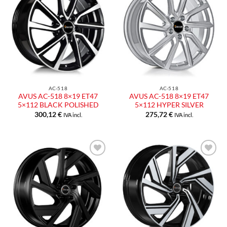
Aggiungi
Aggiungi
alla lista
alla lista
dei
dei
desideri
desideri
AC-518
AC-518
AVUS AC-518 8×19 ET47
AVUS AC-518 8×19 ET47
5×112 BLACK POLISHED
5×112 HYPER SILVER
300,12
€
275,72
€
IVA incl.
IVA incl.
Aggiungi
Aggiungi
alla lista
alla lista
dei
dei
desideri
desideri