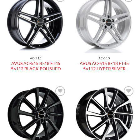
Aggiungi
Aggiungi
alla lista
alla lista
dei
dei
desideri
desideri
AC-515
AC-515
AVUS AC-515 8×18 ET45
AVUS AC-515 8×18 ET45
5×112 BLACK POLISHED
5×112 HYPER SILVER
Aggiungi
Aggiungi
alla lista
alla lista
dei
dei
desideri
desideri