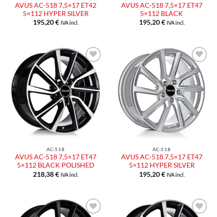
AVUS AC-518 7,5×17 ET42
AVUS AC-518 7,5×17 ET47
5×112 HYPER SILVER
5×112 BLACK
195,20
€
195,20
€
IVA incl.
IVA incl.
Aggiungi
Aggiungi
alla lista
alla lista
dei
dei
desideri
desideri
AC-518
AC-518
AVUS AC-518 7,5×17 ET47
AVUS AC-518 7,5×17 ET47
5×112 BLACK POLISHED
5×112 HYPER SILVER
218,38
€
195,20
€
IVA incl.
IVA incl.