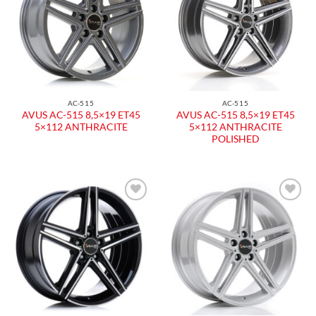
dei
dei
desideri
desideri
AC-515
AC-515
AVUS AC-515 8,5×19 ET45
AVUS AC-515 8,5×19 ET45
5×112 ANTHRACITE
5×112 ANTHRACITE
POLISHED
Aggiungi
Aggiungi
alla lista
alla lista
dei
dei
desideri
desideri