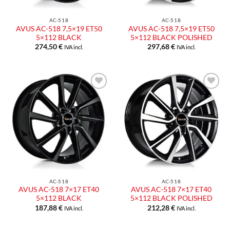
AC-518
AC-518
AVUS AC-518 7,5×19 ET50
AVUS AC-518 7,5×19 ET50
5×112 BLACK
5×112 BLACK POLISHED
274,50
€
297,68
€
IVA incl.
IVA incl.
Aggiungi
Aggiungi
alla lista
alla lista
dei
dei
desideri
desideri
AC-518
AC-518
AVUS AC-518 7×17 ET40
AVUS AC-518 7×17 ET40
5×112 BLACK
5×112 BLACK POLISHED
187,88
€
212,28
€
IVA incl.
IVA incl.