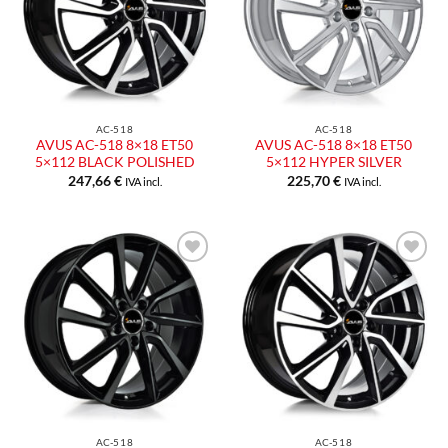
desideri
desideri
AC-518
AC-518
AVUS AC-518 8×18 ET50
AVUS AC-518 8×18 ET50
5×112 BLACK POLISHED
5×112 HYPER SILVER
247,66
€
225,70
€
IVA incl.
IVA incl.
Aggiungi
Aggiungi
alla lista
alla lista
dei
dei
desideri
desideri
AC-518
AC-518