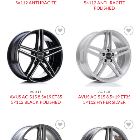
5×112 ANTHRACITE
5×112 ANTHRACITE
POLISHED
Aggiungi
Aggiungi
alla lista
alla lista
dei
dei
desideri
desideri
AC-515
AC-515
AVUS AC-515 8,5×19 ET35
AVUS AC-515 8,5×19 ET35
5×112 BLACK POLISHED
5×112 HYPER SILVER
Aggiungi
Aggiungi
alla lista
alla lista