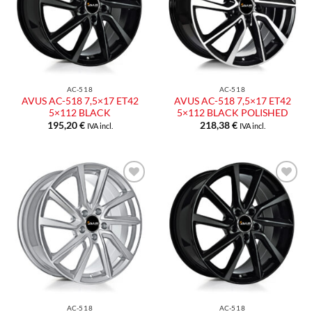
desideri
desideri
AC-518
AC-518
AVUS AC-518 7,5×17 ET42
AVUS AC-518 7,5×17 ET42
5×112 BLACK
5×112 BLACK POLISHED
195,20
€
218,38
€
IVA incl.
IVA incl.
Aggiungi
Aggiungi
alla lista
alla lista
dei
dei
desideri
desideri
AC-518
AC-518