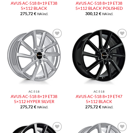
AVUS AC-518 8×19 ET38
AVUS AC-518 8×19 ET38
5×112 BLACK
5×112 BLACK POLISHED
275,72
€
300,12
€
IVA incl.
IVA incl.
Aggiungi
Aggiungi
alla lista
alla lista
dei
dei
desideri
desideri
AC-518
AC-518
AVUS AC-518 8×19 ET38
AVUS AC-518 8×19 ET47
5×112 HYPER SILVER
5×112 BLACK
275,72
€
275,72
€
IVA incl.
IVA incl.