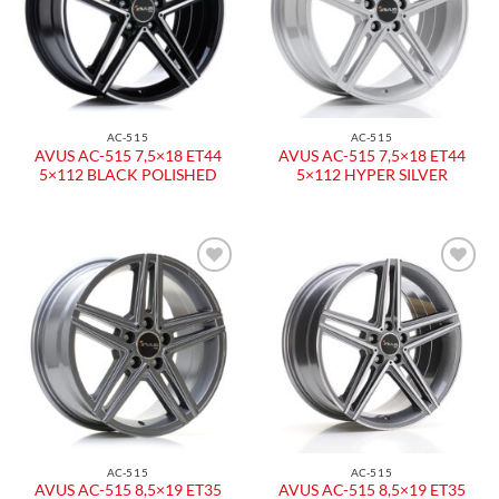
AC-515
AC-515
AVUS AC-515 7,5×18 ET44
AVUS AC-515 7,5×18 ET44
5×112 BLACK POLISHED
5×112 HYPER SILVER
Aggiungi
Aggiungi
alla lista
alla lista
dei
dei
desideri
desideri
AC-515
AC-515
AVUS AC-515 8,5×19 ET35
AVUS AC-515 8,5×19 ET35