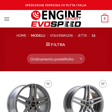
Salta
SPEDIZIONE ESPRESSA IN TUTTA ITALIA
ai
contenuti
0
HOME
/
MODELLI
/
VOLKSWAGEN
/
JETTA
/
16
FILTRA
Aggiungi
Aggiungi
alla lista
alla lista
dei
dei
desideri
desideri