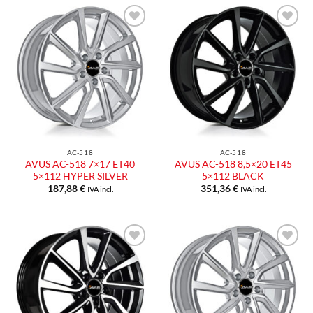
Aggiungi
Aggiungi
alla lista
alla lista
dei
dei
desideri
desideri
AC-518
AC-518
AVUS AC-518 7×17 ET40
AVUS AC-518 8,5×20 ET45
5×112 HYPER SILVER
5×112 BLACK
187,88
€
351,36
€
IVA incl.
IVA incl.
Aggiungi
Aggiungi
alla lista
alla lista
dei
dei
desideri
desideri