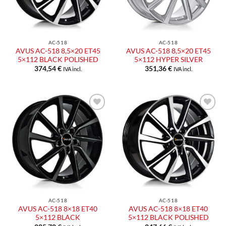
AC-518
AC-518
AVUS AC-518 8,5×20 ET45
AVUS AC-518 8,5×20 ET45
5×112 BLACK POLISHED
5×112 HYPER SILVER
374,54
€
351,36
€
IVA incl.
IVA incl.
Aggiungi
Aggiungi
alla lista
alla lista
dei
dei
desideri
desideri
AC-518
AC-518
AVUS AC-518 8×18 ET40
AVUS AC-518 8×18 ET40
5×112 BLACK
5×112 BLACK POLISHED