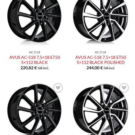
Aggiungi
Aggiungi
alla lista
alla lista
dei
dei
desideri
desideri
AC-518
AC-518
AVUS AC-518 7,5×18 ET50
AVUS AC-518 7,5×18 ET50
5×112 BLACK
5×112 BLACK POLISHED
220,82
€
244,00
€
IVA incl.
IVA incl.
Aggiungi
Aggiungi
alla lista
alla lista
dei
dei
desideri
desideri