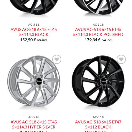
AC-518
AC-518
AVUS AC-518 6×15 ET45
AVUS AC-518 6×15 ET45
5×114,3 BLACK
5×114,3 BLACK POLISHED
152,50
€
179,34
€
IVA incl.
IVA incl.
Aggiungi
Aggiungi
alla lista
alla lista
dei
dei
desideri
desideri
AC-518
AC-518
AVUS AC-518 6×15 ET45
AVUS AC-518 6×15 ET47
5×114,3 HYPER SILVER
5×112 BLACK