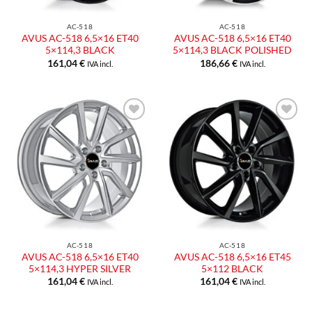
AC-518
AC-518
AVUS AC-518 6,5×16 ET40
AVUS AC-518 6,5×16 ET40
5×114,3 BLACK
5×114,3 BLACK POLISHED
161,04
€
186,66
€
IVA incl.
IVA incl.
Aggiungi
Aggiungi
alla lista
alla lista
dei
dei
desideri
desideri
AC-518
AC-518
AVUS AC-518 6,5×16 ET40
AVUS AC-518 6,5×16 ET45
5×114,3 HYPER SILVER
5×112 BLACK
161,04
€
161,04
€
IVA incl.
IVA incl.