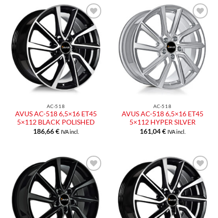
Aggiungi
Aggiungi
alla lista
alla lista
dei
dei
desideri
desideri
AC-518
AC-518
AVUS AC-518 6,5×16 ET45
AVUS AC-518 6,5×16 ET45
5×112 BLACK POLISHED
5×112 HYPER SILVER
186,66
€
161,04
€
IVA incl.
IVA incl.
Aggiungi
Aggiungi
alla lista
alla lista
dei
dei
desideri
desideri