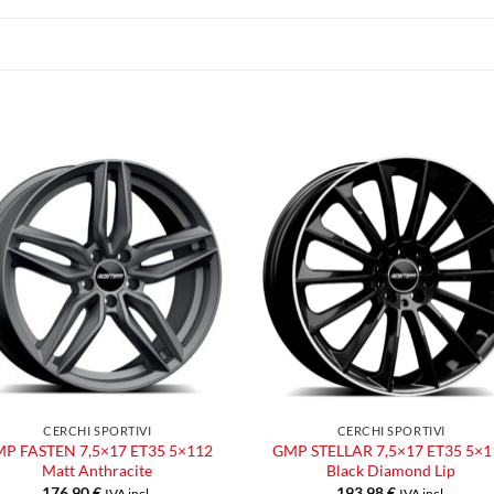
Aggiungi
Aggiu
alla lista
alla l
dei
dei
desideri
desid
CERCHI SPORTIVI
CERCHI SPORTIVI
P FASTEN 7,5×17 ET35 5×112
GMP STELLAR 7,5×17 ET35 5×1
Matt Anthracite
Black Diamond Lip
176,90
€
193,98
€
IVA incl.
IVA incl.