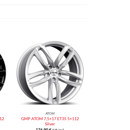
ngi
Aggiungi
ista
alla lista
dei
eri
desideri
ATOM
12
GMP ATOM 7,5×17 ET35 5×112
Silver
176,90
€
IVA incl.