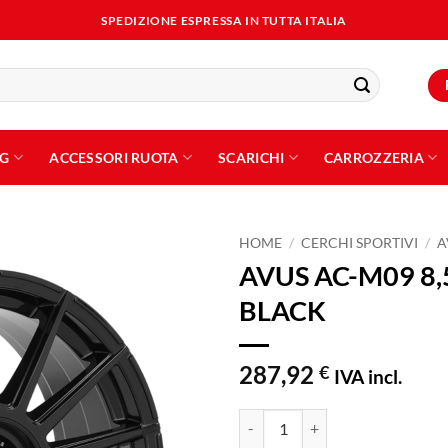
SPEDIZIONE ESPRESSA IN TUTTA ITALIA
NG
ACCESSORI RUOTA
SCARICHI
CARROZZERIA
HOME
/
CERCHI SPORTIVI
/
A
AVUS AC-M09 8,
Aggiungi
BLACK
alla lista
dei
desideri
287,92
€
IVA incl.
AVUS AC-M09 8,5x19 ET45 5x11