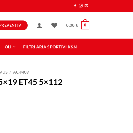
PREVENTIVI
0
0,00
€
OLI
FILTRI ARIA SPORTIVI K&N
VUS
/
AC-M09
5×19 ET45 5×112
2 BLACK quantità