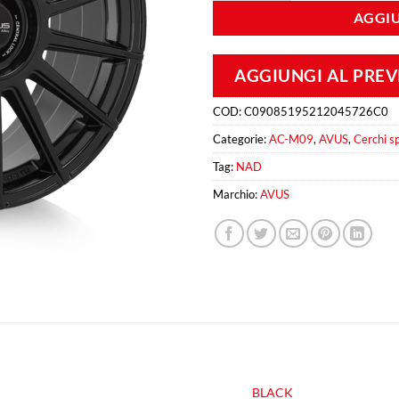
AGGIU
AGGIUNGI AL PRE
COD:
C09085195212045726C0
Categorie:
AC-M09
,
AVUS
,
Cerchi sp
Tag:
NAD
Marchio:
AVUS
BLACK