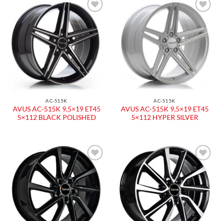
Aggiungi
Aggiungi
alla lista
alla lista
dei
dei
desideri
desideri
AC-515K
AC-515K
AVUS AC-515K 9,5×19 ET45
AVUS AC-515K 9,5×19 ET45
5×112 BLACK POLISHED
5×112 HYPER SILVER
Aggiungi
Aggiungi
alla lista
alla lista
dei
dei
desideri
desideri