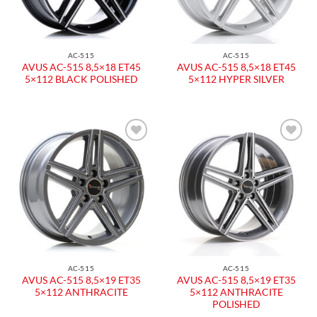
AC-515
AC-515
AVUS AC-515 8,5×18 ET45
AVUS AC-515 8,5×18 ET45
5×112 BLACK POLISHED
5×112 HYPER SILVER
Aggiungi
Aggiungi
alla lista
alla lista
dei
dei
desideri
desideri
AC-515
AC-515
AVUS AC-515 8,5×19 ET35
AVUS AC-515 8,5×19 ET35
5×112 ANTHRACITE
5×112 ANTHRACITE
POLISHED