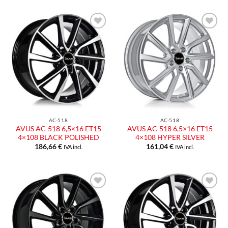
Aggiungi
Aggiungi
alla lista
alla lista
dei
dei
desideri
desideri
AC-518
AC-518
AVUS AC-518 6,5×16 ET15
AVUS AC-518 6,5×16 ET15
4×108 BLACK POLISHED
4×108 HYPER SILVER
186,66
€
161,04
€
IVA incl.
IVA incl.
Aggiungi
Aggiungi
alla lista
alla lista
dei
dei
desideri
desideri