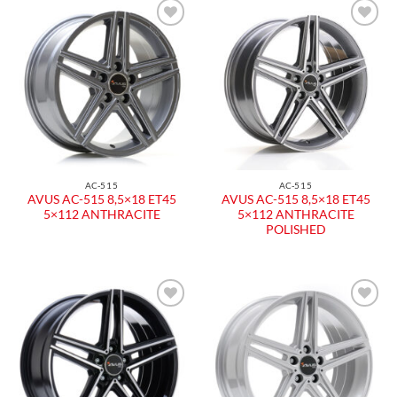
Aggiungi
Aggiungi
alla lista
alla lista
dei
dei
desideri
desideri
AC-515
AC-515
AVUS AC-515 8,5×18 ET45
AVUS AC-515 8,5×18 ET45
5×112 ANTHRACITE
5×112 ANTHRACITE
POLISHED
Aggiungi
Aggiungi
alla lista
alla lista
dei
dei
desideri
desideri