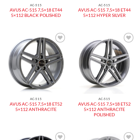
AC-515
AC-515
AVUS AC-515 7,5×18 ET44
AVUS AC-515 7,5×18 ET44
5×112 BLACK POLISHED
5×112 HYPER SILVER
Aggiungi
Aggiungi
alla lista
alla lista
dei
dei
desideri
desideri
AC-515
AC-515
AVUS AC-515 7,5×18 ET52
AVUS AC-515 7,5×18 ET52
5×112 ANTHRACITE
5×112 ANTHRACITE
POLISHED