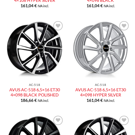
4×108 HYPER SILVER
4×098 BLACK
161,04
€
161,04
€
IVA incl.
IVA incl.
AC-518
AC-518
AVUS AC-518 6,5×16 ET30
AVUS AC-518 6,5×16 ET30
4×098 BLACK POLISHED
4×098 HYPER SILVER
186,66
€
161,04
€
IVA incl.
IVA incl.