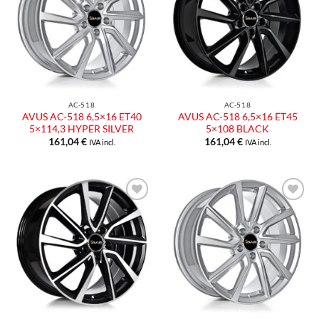
AC-518
AC-518
AVUS AC-518 6,5×16 ET40
AVUS AC-518 6,5×16 ET45
5×114,3 HYPER SILVER
5×108 BLACK
161,04
€
161,04
€
IVA incl.
IVA incl.