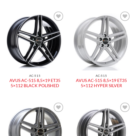
Aggiungi
Aggiungi
alla lista
alla lista
dei
dei
desideri
desideri
AC-515
AC-515
AVUS AC-515 8,5×19 ET35
AVUS AC-515 8,5×19 ET35
5×112 BLACK POLISHED
5×112 HYPER SILVER
Aggiungi
Aggiungi
alla lista
alla lista
dei
dei
desideri
desideri