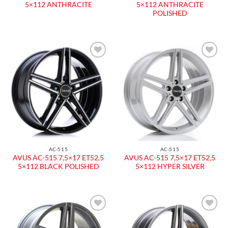
5×112 ANTHRACITE
5×112 ANTHRACITE
POLISHED
Aggiungi
Aggiungi
alla lista
alla lista
dei
dei
desideri
desideri
AC-515
AC-515
AVUS AC-515 7,5×17 ET52,5
AVUS AC-515 7,5×17 ET52,5
5×112 BLACK POLISHED
5×112 HYPER SILVER
Aggiungi
Aggiungi
alla lista
alla lista