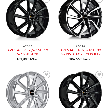
AC-518
AC-518
AVUS AC-518 6,5×16 ET39
AVUS AC-518 6,5×16 ET39
5×105 BLACK
5×105 BLACK POLISHED
161,04
€
186,66
€
IVA incl.
IVA incl.