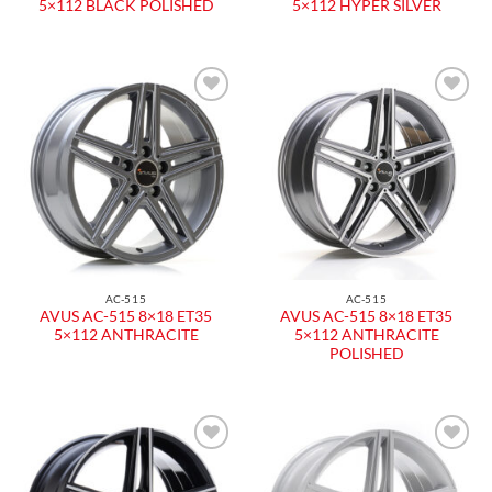
5×112 BLACK POLISHED
5×112 HYPER SILVER
Aggiungi
Aggiungi
alla lista
alla lista
dei
dei
desideri
desideri
AC-515
AC-515
AVUS AC-515 8×18 ET35
AVUS AC-515 8×18 ET35
5×112 ANTHRACITE
5×112 ANTHRACITE
POLISHED
Aggiungi
Aggiungi
alla lista
alla lista