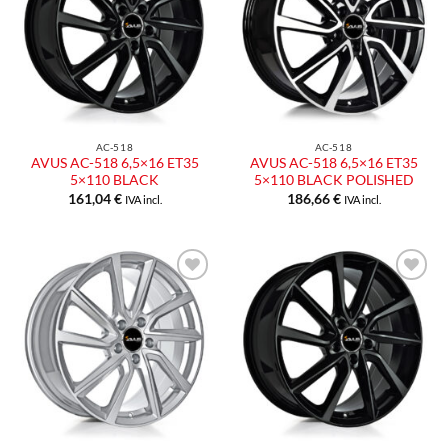
AC-518
AC-518
AVUS AC-518 6,5×16 ET35
AVUS AC-518 6,5×16 ET35
5×110 BLACK
5×110 BLACK POLISHED
161,04
€
186,66
€
IVA incl.
IVA incl.