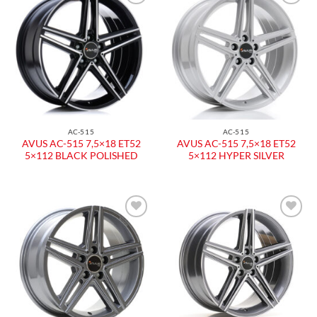
Aggiungi
Aggiungi
alla lista
alla lista
dei
dei
desideri
desideri
AC-515
AC-515
AVUS AC-515 7,5×18 ET52
AVUS AC-515 7,5×18 ET52
5×112 BLACK POLISHED
5×112 HYPER SILVER
Aggiungi
Aggiungi
alla lista
alla lista
dei
dei
desideri
desideri