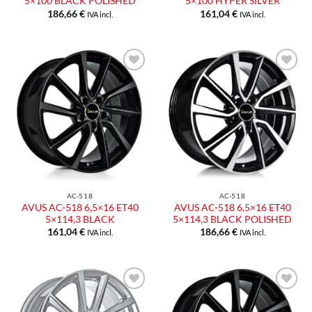
5×100 BLACK POLISHED
5×100 HYPER SILVER
186,66
€
161,04
€
IVA incl.
IVA incl.
AC-518
AC-518
AVUS AC-518 6,5×16 ET40
AVUS AC-518 6,5×16 ET40
5×114,3 BLACK
5×114,3 BLACK POLISHED
161,04
€
186,66
€
IVA incl.
IVA incl.