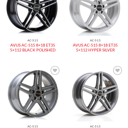
dei
dei
desideri
desideri
AC-515
AC-515
AVUS AC-515 8×18 ET35
AVUS AC-515 8×18 ET35
5×112 BLACK POLISHED
5×112 HYPER SILVER
Aggiungi
Aggiungi
alla lista
alla lista
dei
dei
desideri
desideri
AC-515
AC-515