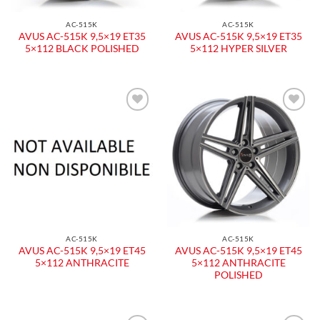
AC-515K
AC-515K
AVUS AC-515K 9,5×19 ET35
AVUS AC-515K 9,5×19 ET35
5×112 BLACK POLISHED
5×112 HYPER SILVER
Aggiungi
Aggiungi
alla lista
alla lista
dei
dei
desideri
desideri
AC-515K
AC-515K
AVUS AC-515K 9,5×19 ET45
AVUS AC-515K 9,5×19 ET45
5×112 ANTHRACITE
5×112 ANTHRACITE
POLISHED