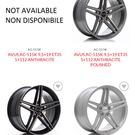
alla lista
alla lista
dei
dei
desideri
desideri
AC-515K
AC-515K
AVUS AC-515K 9,5×19 ET35
AVUS AC-515K 9,5×19 ET35
5×112 ANTHRACITE
5×112 ANTHRACITE
POLISHED
Aggiungi
Aggiungi
alla lista
alla lista
dei
dei
desideri
desideri