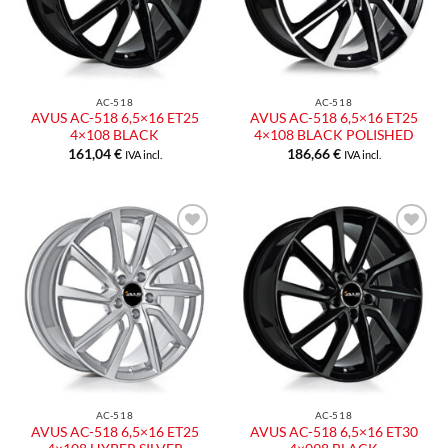
AC-518
AC-518
AVUS AC-518 6,5×16 ET25
AVUS AC-518 6,5×16 ET25
4×108 BLACK
4×108 BLACK POLISHED
161,04
€
186,66
€
IVA incl.
IVA incl.
Aggiungi
Aggiungi
alla lista
alla lista
dei
dei
desideri
desideri
AC-518
AC-518
AVUS AC-518 6,5×16 ET25
AVUS AC-518 6,5×16 ET30