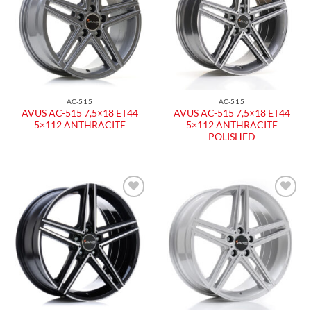
dei
dei
desideri
desideri
AC-515
AC-515
AVUS AC-515 7,5×18 ET44
AVUS AC-515 7,5×18 ET44
5×112 ANTHRACITE
5×112 ANTHRACITE
POLISHED
Aggiungi
Aggiungi
alla lista
alla lista
dei
dei
desideri
desideri