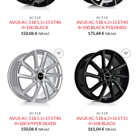
AC-518
AC-518
AVUS AC-518 5,5×15 ET40
AVUS AC-518 5,5×15 ET40
4×100 BLACK
4×100 BLACK POLISHED
150,06
€
175,68
€
IVA incl.
IVA incl.
Aggiungi
Aggiungi
alla lista
alla lista
dei
dei
desideri
desideri
AC-518
AC-518
AVUS AC-518 5,5×15 ET40
AVUS AC-518 6,5×16 ET15
4×100 HYPER SILVER
4×108 BLACK
150,06
€
161,04
€
IVA incl.
IVA incl.