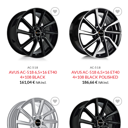
AC-518
AC-518
AVUS AC-518 6,5×16 ET40
AVUS AC-518 6,5×16 ET40
4×108 BLACK
4×108 BLACK POLISHED
161,04
€
186,66
€
IVA incl.
IVA incl.