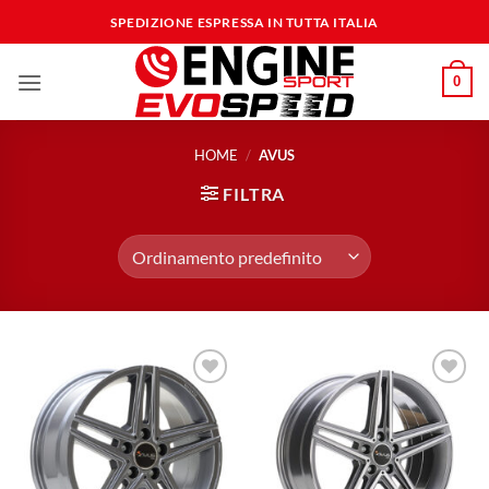
Salta
SPEDIZIONE ESPRESSA IN TUTTA ITALIA
ai
contenuti
0
HOME
/
AVUS
FILTRA
Aggiungi
Aggiungi
alla lista
alla lista
dei
dei
desideri
desideri