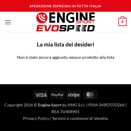
Salta
SPEDIZIONE ESPRESSA IN TUTTA ITALIA
ai
contenuti
0
La mia lista dei desideri
Non è stato ancora aggiunto nessun prodotto alla lista
Visa
PayPal
Stripe
MasterCard
Copyright 2026 ©
Engine Sport
by AMG S.r.l. | P.IVA 04907070264 |
REA TV408901
Privacy Policy
|
Termini e condizioni di Vendita