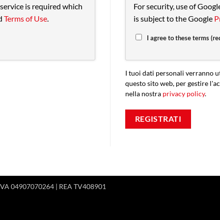
service is required which
For security, use of Goog
d
Terms of Use
.
is subject to the Google
P
I agree to these terms (re
I tuoi dati personali verranno u
questo sito web, per gestire l'ac
nella nostra
privacy policy
.
REGISTRATI
 P.IVA 04907070264 | REA TV408901