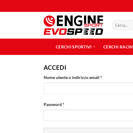
Salta
ai
contenuti
Cerca:
CERCHI SPORTIVI
CERCHI RACI
ACCEDI
Richiesto
Nome utente o indirizzo email
*
Richiesto
Password
*