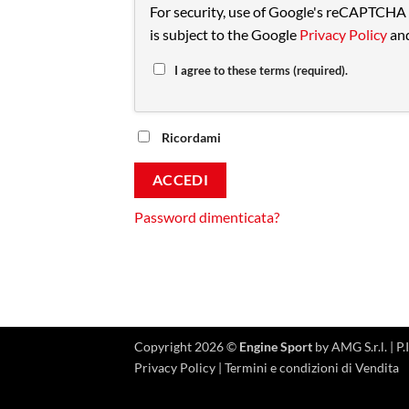
For security, use of Google's reCAPTCHA 
is subject to the Google
Privacy Policy
an
I agree to these terms (required).
Ricordami
ACCEDI
Password dimenticata?
Copyright 2026 ©
Engine Sport
by AMG S.r.l. |
Privacy Policy
|
Termini e condizioni di Vendita