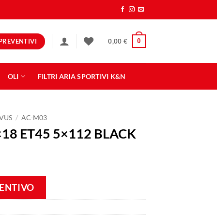
PREVENTIVI
0
0,00
€
OLI
FILTRI ARIA SPORTIVI K&N
VUS
/
AC-M03
18 ET45 5×112 BLACK
VENTIVO