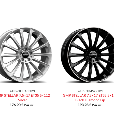
Aggiungi
Aggiu
alla lista
alla l
dei
dei
desideri
desid
CERCHI SPORTIVI
CERCHI SPORTIVI
P STELLAR 7,5×17 ET35 5×112
GMP STELLAR 7,5×17 ET35 5×1
Silver
Black Diamond Lip
176,90
€
193,98
€
IVA incl.
IVA incl.