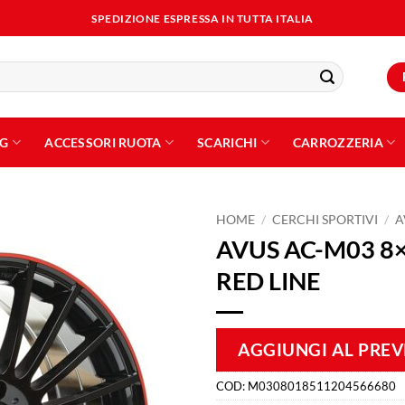
SPEDIZIONE ESPRESSA IN TUTTA ITALIA
NG
ACCESSORI RUOTA
SCARICHI
CARROZZERIA
HOME
/
CERCHI SPORTIVI
/
A
AVUS AC-M03 8×
Aggiungi
RED LINE
alla lista
dei
desideri
AGGIUNGI AL PRE
COD:
M0308018511204566680