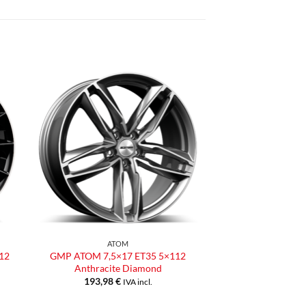
ngi
Aggiungi
ista
alla lista
dei
eri
desideri
ATOM
12
GMP ATOM 7,5×17 ET35 5×112
Anthracite Diamond
193,98
€
IVA incl.