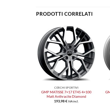
PRODOTTI CORRELATI
Aggiungi
Aggiungi
alla lista
alla lista
dei
dei
desideri
desideri
 SPORTIVI
CERCHI SPORTIVI
,5×16 ET35 4×98
GMP MATISSE 7×17 ET45 4×100
GM
acite Diamond
Matt Anthracite Diamond
€
193,98
€
IVA incl.
IVA incl.