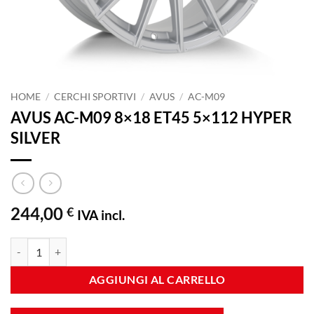
HOME
/
CERCHI SPORTIVI
/
AVUS
/
AC-M09
AVUS AC-M09 8×18 ET45 5×112 HYPER
SILVER
244,00
€
IVA incl.
AVUS AC-M09 8x18 ET45 5x112 HYPER SILVER quantità
AGGIUNGI AL CARRELLO