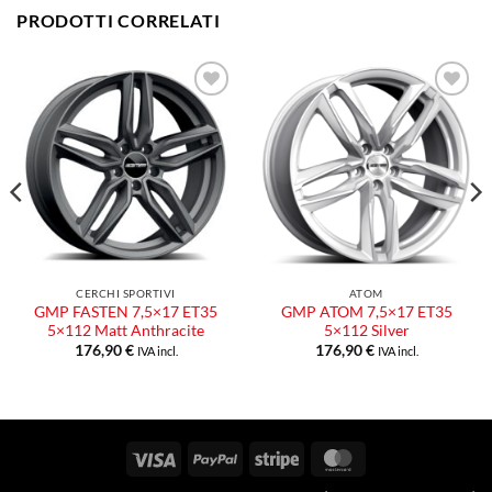
PRODOTTI CORRELATI
Aggiungi
Aggiungi
alla lista
alla lista
dei
dei
desideri
desideri
CERCHI SPORTIVI
ATOM
GMP FASTEN 7,5×17 ET35
GMP ATOM 7,5×17 ET35
5×112 Matt Anthracite
5×112 Silver
176,90
€
176,90
€
IVA incl.
IVA incl.
Visa
PayPal
Stripe
MasterCard