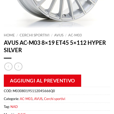
HOME
/
CERCHI SPORTIVI
/
AVUS
/
AC-M03
AVUS AC-M03 8×19 ET45 5×112 HYPER
SILVER
AGGIUNGI AL PREVENTIVO
COD:
M03080195112045666Q0
Categorie:
AC-M03
,
AVUS
,
Cerchi sportivi
Tag:
NAD