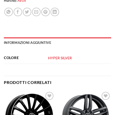
Marchio:
AVUS
INFORMAZIONI AGGIUNTIVE
COLORE
HYPER SILVER
PRODOTTI CORRELATI
Aggiungi
Aggiungi
alla lista
alla lista
dei
dei
desideri
desideri