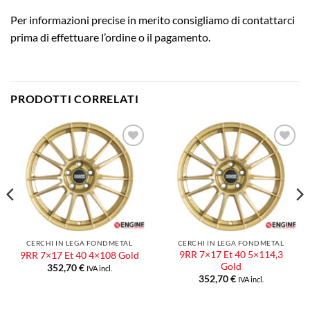
Per informazioni precise in merito consigliamo di contattarci
prima di effettuare l’ordine o il pagamento.
PRODOTTI CORRELATI
Aggiungi
Aggiungi
alla lista
alla lista
dei
dei
desideri
desideri
CERCHI IN LEGA FONDMETAL
CERCHI IN LEGA FONDMETAL
9RR 7×17 Et 40 5×114,3
9RR 7×17 Et 40 4×108 Gold
Gold
352,70
€
IVA incl.
352,70
€
IVA incl.