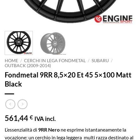
HOME
/
CERCHI IN LEGA FONDMETAL
/
SUBARU
/
OUTBACK (2009-2014)
Fondmetal 9RR 8,5×20 Et 45 5×100 Matt
Black
561,44
€
IVA incl.
L’essenzialità di
9RR Nero
ne esprime istantaneamente la
vocazione: un cerchio in lega leggera multi razza destinato al