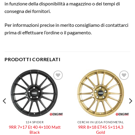
in funzione della disponibilità a magazzino o dei tempi di
consegna dei fornitori.
Per informazioni precise in merito consigliamo di contattarci
prima di effettuare l’ordine o il pagamento.
PRODOTTI CORRELATI
Aggiungi
Aggiungi
alla lista
alla lista
dei
dei
desideri
desideri
124 SPIDER
CERCHI IN LEGA FONDMETAL
9RR 7×17 Et 40 4×100 Matt
9RR 8×18 ET45 5×114,3
Black
Gold