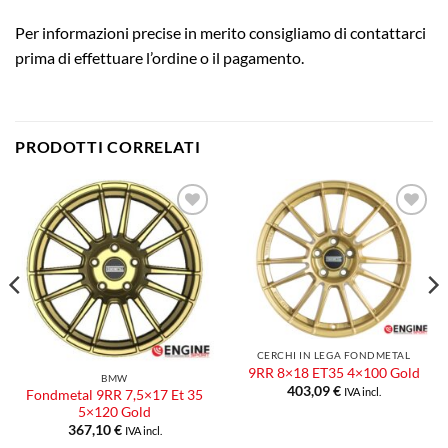
Per informazioni precise in merito consigliamo di contattarci
prima di effettuare l’ordine o il pagamento.
PRODOTTI CORRELATI
Aggiungi
Aggiungi
alla lista
alla lista
dei
dei
desideri
desideri
CERCHI IN LEGA FONDMETAL
9RR 8×18 ET35 4×100 Gold
BMW
403,09
€
IVA incl.
Fondmetal 9RR 7,5×17 Et 35
5×120 Gold
367,10
€
IVA incl.