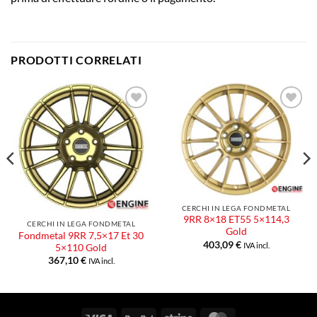
PRODOTTI CORRELATI
Aggiungi
Aggiungi
alla lista
alla lista
dei
dei
desideri
desideri
CERCHI IN LEGA FONDMETAL
9RR 8×18 ET55 5×114,3
CERCHI IN LEGA FONDMETAL
Gold
Fondmetal 9RR 7,5×17 Et 30
403,09
€
IVA incl.
5×110 Gold
367,10
€
IVA incl.