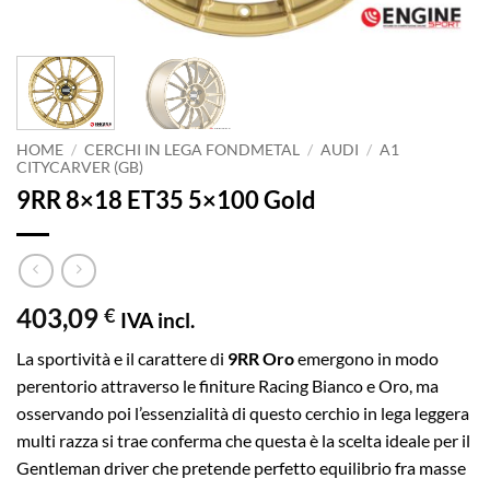
HOME
/
CERCHI IN LEGA FONDMETAL
/
AUDI
/
A1
CITYCARVER (GB)
9RR 8×18 ET35 5×100 Gold
403,09
€
IVA incl.
La sportività e il carattere di
9RR Oro
emergono in modo
perentorio attraverso le finiture Racing Bianco e Oro, ma
osservando poi l’essenzialità di questo cerchio in lega leggera
multi razza si trae conferma che questa è la scelta ideale per il
Gentleman driver che pretende perfetto equilibrio fra masse