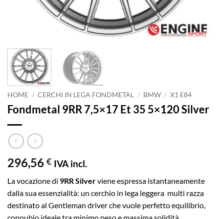
HOME
/
CERCHI IN LEGA FONDMETAL
/
BMW
/
X1 E84
Fondmetal 9RR 7,5×17 Et 35 5×120 Silver
296,56
€
IVA incl.
La vocazione di
9RR Silver
viene espressa istantaneamente
dalla sua essenzialità: un cerchio in lega leggera multi razza
destinato al Gentleman driver che vuole perfetto equilibrio,
connubio ideale tra minimo peso e massima solidità.