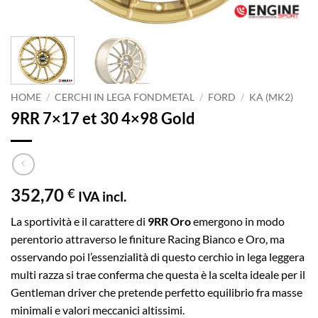
HOME
/
CERCHI IN LEGA FONDMETAL
/
FORD
/
KA (MK2)
9RR 7×17 et 30 4×98 Gold
352,70
€
IVA incl.
La sportività e il carattere di
9RR Oro
emergono in modo
perentorio attraverso le finiture Racing Bianco e Oro, ma
osservando poi l’essenzialità di questo cerchio in lega leggera
multi razza si trae conferma che questa è la scelta ideale per il
Gentleman driver che pretende perfetto equilibrio fra masse
minimali e valori meccanici altissimi.