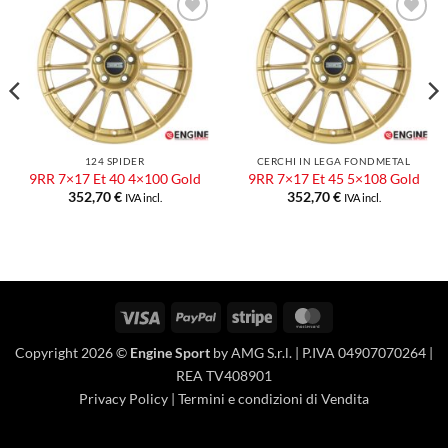
Aggiungi
Aggiungi
alla lista
alla lista
dei
dei
desideri
desideri
124 SPIDER
CERCHI IN LEGA FONDMETAL
9RR 7×17 Et 40 4×100 Gold
9RR 7×17 Et 45 5×108 Gold
352,70
€
352,70
€
IVA incl.
IVA incl.
Visa
PayPal
Stripe
MasterCard
Copyright 2026 ©
Engine Sport
by AMG S.r.l. | P.IVA 04907070264 |
REA TV408901
Privacy Policy
|
Termini e condizioni di Vendita