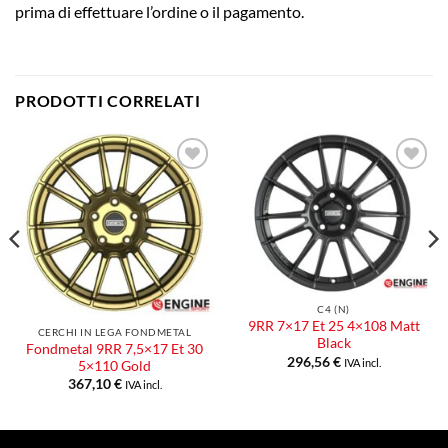
prima di effettuare l’ordine o il pagamento.
PRODOTTI CORRELATI
Aggiungi
Aggiungi
alla lista
alla lista
dei
dei
desideri
desideri
C4 (N)
9RR 7×17 Et 25 4×108 Matt
CERCHI IN LEGA FONDMETAL
Black
Fondmetal 9RR 7,5×17 Et 30
296,56
€
IVA incl.
5×110 Gold
367,10
€
IVA incl.