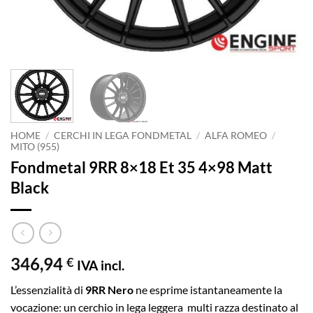
HOME
/
CERCHI IN LEGA FONDMETAL
/
ALFA ROMEO
/
MITO (955)
Fondmetal 9RR 8×18 Et 35 4×98 Matt
Black
346,94
€
IVA incl.
L’essenzialità di
9RR Nero
ne esprime istantaneamente la
vocazione: un cerchio in lega leggera multi razza destinato al