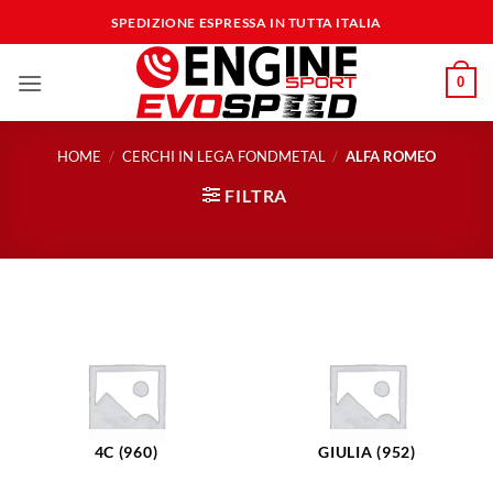
Salta
SPEDIZIONE ESPRESSA IN TUTTA ITALIA
ai
contenuti
0
HOME
/
CERCHI IN LEGA FONDMETAL
/
ALFA ROMEO
FILTRA
4C (960)
GIULIA (952)