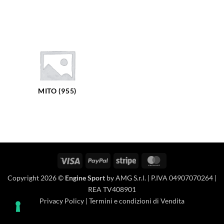
MITO (955)
Visa
PayPal
Stripe
MasterCard
Copyright 2026 ©
Engine Sport
by AMG S.r.l. | P.IVA 04907070264 |
REA TV408901
Privacy Policy
|
Termini e condizioni di Vendita