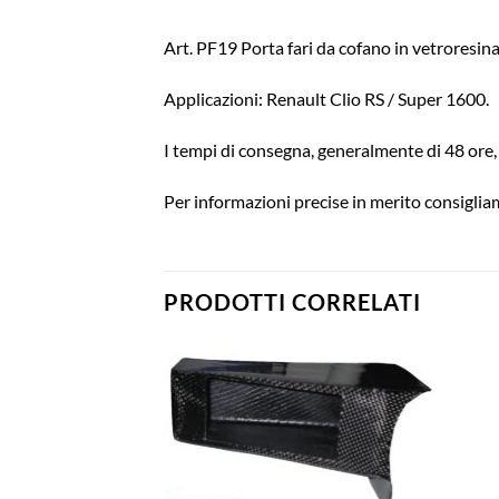
Art. PF19 Porta fari da cofano in vetroresi
Applicazioni: Renault Clio RS / Super 1600.
I tempi di consegna, generalmente di 48 ore, 
Per informazioni precise in merito consigliam
PRODOTTI CORRELATI
Aggiungi
Aggiungi
alla lista
alla lista
dei
dei
desideri
desideri