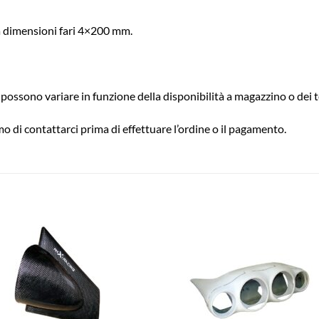
na dimensioni fari 4×200 mm.
possono variare in funzione della disponibilità a magazzino o dei t
o di contattarci prima di effettuare l’ordine o il pagamento.
Aggiungi
Aggiu
alla lista
alla l
dei
dei
desideri
desid