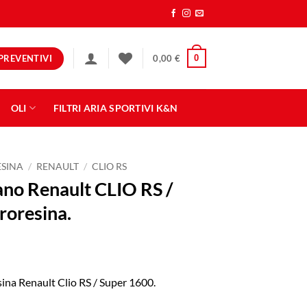
PREVENTIVI
0
0,00
€
OLI
FILTRI ARIA SPORTIVI K&N
ESINA
/
RENAULT
/
CLIO RS
ano Renault CLIO RS /
roresina.
esina Renault Clio RS / Super 1600.