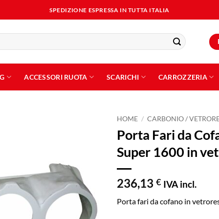
SPEDIZIONE ESPRESSA IN TUTTA ITALIA
NG
ACCESSORI RUOTA
SCARICHI
CARROZZERIA
HOME
/
CARBONIO / VETROR
Porta Fari da Cof
Aggiungi
Super 1600 in vet
alla lista
dei
desideri
236,13
€
IVA incl.
Porta fari da cofano in vetror