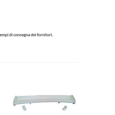
empi di consegna dei fornitori.
ngi
Aggiungi
ista
alla lista
dei
eri
desideri