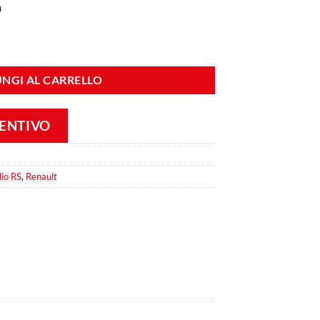
m
 RS / Super 1600 in vetroresina. quantità
NGI AL CARRELLO
VENTIVO
lio RS
,
Renault