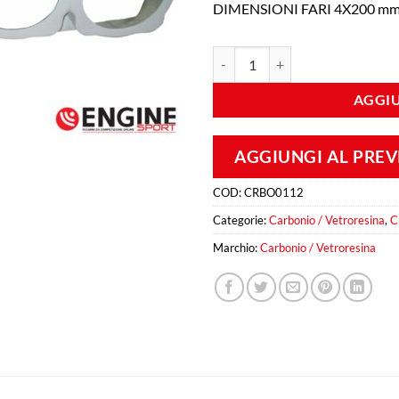
DIMENSIONI FARI 4X200 m
Porta Fari da Cofano Renault CLIO
AGGIU
AGGIUNGI AL PRE
COD:
CRBO0112
Categorie:
Carbonio / Vetroresina
,
C
Marchio:
Carbonio / Vetroresina