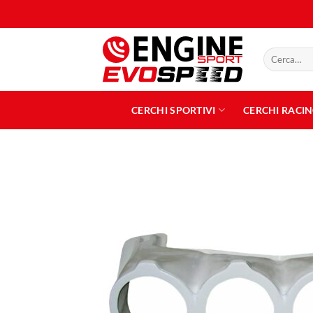
Salta
ai
contenuti
Cerca:
CERCHI SPORTIVI
CERCHI RACI