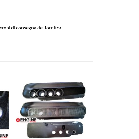
empi di consegna dei fornitori.
ngi
Aggiungi
ista
alla lista
dei
eri
desideri