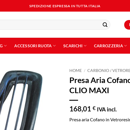
SPEDIZIONE ESPRESSA IN TUTTA ITALIA
NG
ACCESSORI RUOTA
SCARICHI
CARROZZERIA
HOME
/
CARBONIO / VETROR
Presa Aria Cofano
Aggiungi
CLIO MAXI
alla lista
dei
desideri
168,01
€
IVA incl.
Presa aria Cofano in Vetroresi