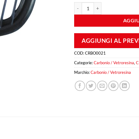
Presa Aria Cofano in Vetroresina
AGGIU
AGGIUNGI AL PRE
COD:
CRBO0021
Categorie:
Carbonio / Vetroresina
,
C
Marchio:
Carbonio / Vetroresina