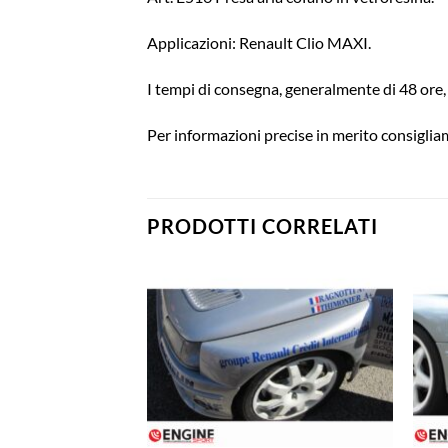
Applicazioni: Renault Clio MAXI.
I tempi di consegna, generalmente di 48 ore, 
Per informazioni precise in merito consigliam
PRODOTTI CORRELATI
Aggiungi
Aggiungi
alla lista
alla lista
dei
dei
desideri
desideri