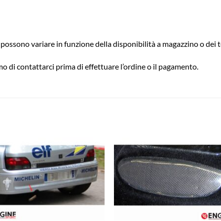
possono variare in funzione della disponibilità a magazzino o dei t
o di contattarci prima di effettuare l’ordine o il pagamento.
Aggiungi
Aggiu
alla lista
alla l
dei
dei
desideri
desid