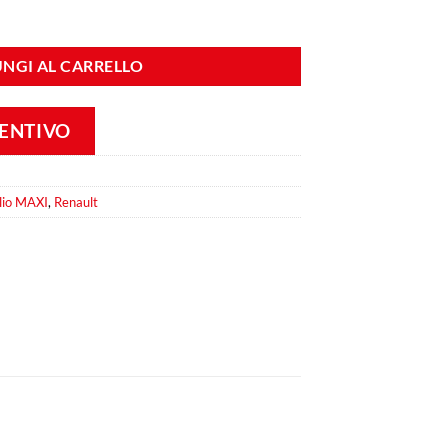
 Renault CLIO MAXI quantità
NGI AL CARRELLO
VENTIVO
lio MAXI
,
Renault