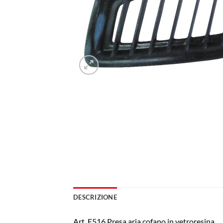
DESCRIZIONE
Art. E516 Presa aria cofano in vetroresina.