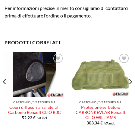
Per informazioni precise in merito consigliamo di contattarci
prima di effettuare l’ordine o il pagamento.
PRODOTTI CORRELATI
Aggiungi
Aggiungi
alla lista
alla lista
dei
dei
desideri
desideri
CARBONIO / VETRORESINA
CARBONIO / VETRORESINA
Copri diffusori aria laterali
Protezione serbatoio
Carbonio Renault CLIO R3C
CARBONKEVLAR Renault
CLIO WILLIAMS
52,22
€
IVA incl.
303,34
€
IVA incl.