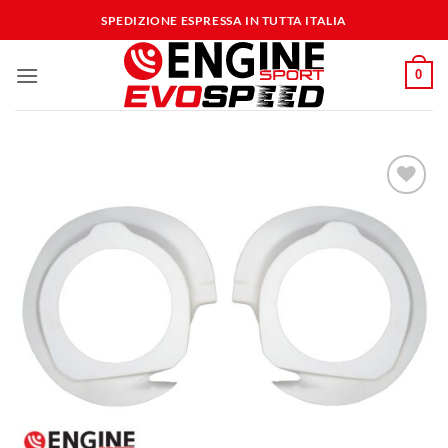
Salta
SPEDIZIONE ESPRESSA IN TUTTA ITALIA
ai
contenuti
0
Aggiungi
alla lista
dei
desideri