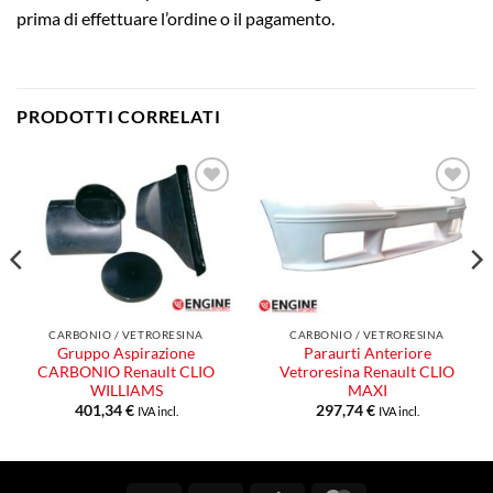
prima di effettuare l’ordine o il pagamento.
PRODOTTI CORRELATI
Aggiungi
Aggiungi
alla lista
alla lista
dei
dei
desideri
desideri
CARBONIO / VETRORESINA
CARBONIO / VETRORESINA
Gruppo Aspirazione
Paraurti Anteriore
CARBONIO Renault CLIO
Vetroresina Renault CLIO
WILLIAMS
MAXI
401,34
€
297,74
€
IVA incl.
IVA incl.