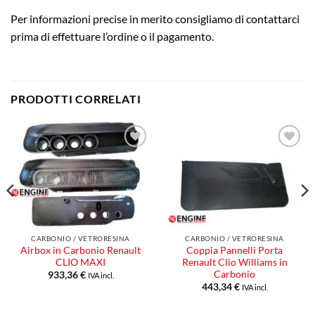
Per informazioni precise in merito consigliamo di contattarci
prima di effettuare l’ordine o il pagamento.
PRODOTTI CORRELATI
Aggiungi
Aggiungi
alla lista
alla lista
dei
dei
desideri
desideri
CARBONIO / VETRORESINA
CARBONIO / VETRORESINA
Airbox in Carbonio Renault
Coppia Pannelli Porta
CLIO MAXI
Renault Clio Williams in
Carbonio
933,36
€
IVA incl.
443,34
€
IVA incl.