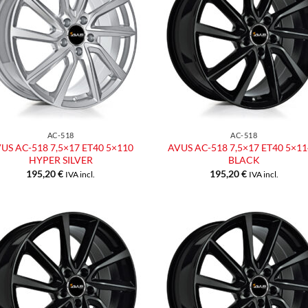
alla lista
alla l
dei
dei
desideri
desid
AC-518
AC-518
US AC-518 7,5×17 ET40 5×110
AVUS AC-518 7,5×17 ET40 5×11
HYPER SILVER
BLACK
195,20
€
195,20
€
IVA incl.
IVA incl.
Aggiungi
Aggiu
alla lista
alla l
dei
dei
desideri
desid