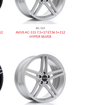
AC-515
12
AVUS AC-515 7,5×17 ET36 5×112
HYPER SILVER
ngi
Aggiungi
ista
alla lista
dei
eri
desideri