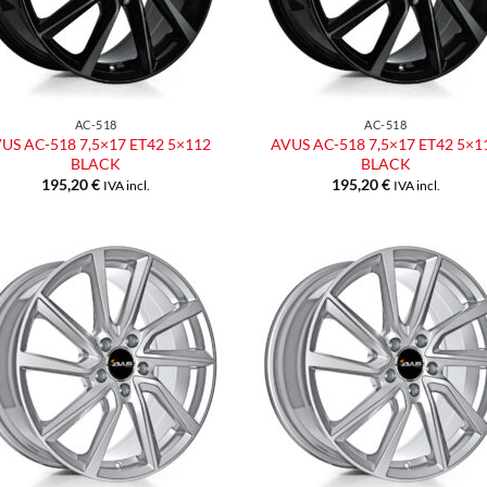
AC-518
AC-518
US AC-518 7,5×17 ET42 5×112
AVUS AC-518 7,5×17 ET42 5×1
BLACK
BLACK
195,20
€
195,20
€
IVA incl.
IVA incl.
Aggiungi
Aggiu
alla lista
alla l
dei
dei
desideri
desid