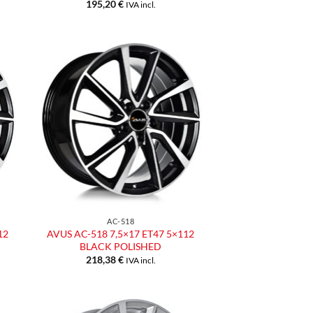
195,20
€
IVA incl.
ngi
Aggiungi
ista
alla lista
dei
eri
desideri
AC-518
12
AVUS AC-518 7,5×17 ET47 5×112
BLACK POLISHED
218,38
€
IVA incl.