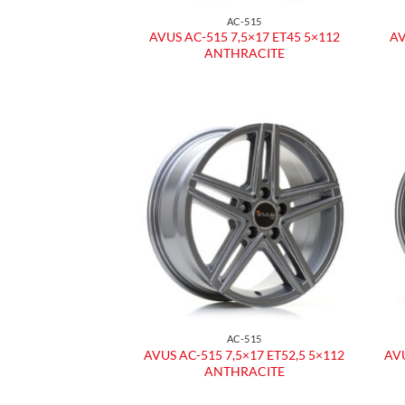
AC-515
AVUS AC-515 7,5×17 ET45 5×112
AV
ANTHRACITE
Aggiungi
alla lista
dei
desideri
AC-515
AVUS AC-515 7,5×17 ET52,5 5×112
AVU
ANTHRACITE