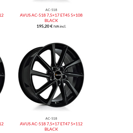
AC-518
12
AVUS AC-518 7,5×17 ET45 5×108
BLACK
195,20
€
IVA incl.
ngi
Aggiungi
ista
alla lista
dei
eri
desideri
AC-518
12
AVUS AC-518 7,5×17 ET47 5×112
BLACK