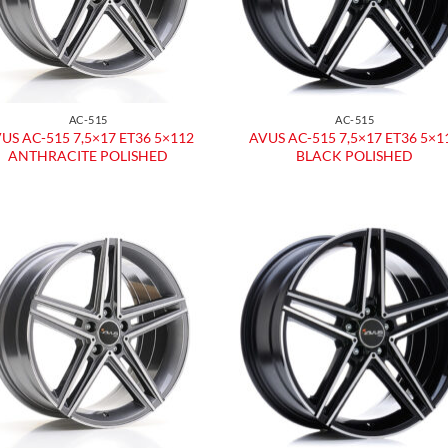
AC-515
AC-515
US AC-515 7,5×17 ET36 5×112
AVUS AC-515 7,5×17 ET36 5×1
ANTHRACITE POLISHED
BLACK POLISHED
Aggiungi
Aggiu
alla lista
alla l
dei
dei
desideri
desid