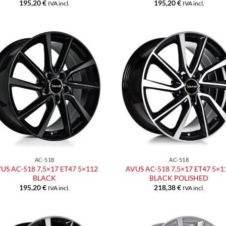
195,20
€
195,20
€
IVA incl.
IVA incl.
Aggiungi
Aggiu
alla lista
alla l
dei
dei
desideri
desid
AC-518
AC-518
US AC-518 7,5×17 ET47 5×112
AVUS AC-518 7,5×17 ET47 5×1
BLACK
BLACK POLISHED
195,20
€
218,38
€
IVA incl.
IVA incl.