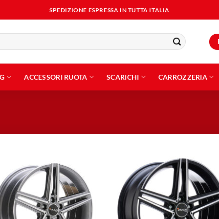
SPEDIZIONE ESPRESSA IN TUTTA ITALIA
NG
ACCESSORI RUOTA
SCARICHI
CARROZZERIA
Aggiungi
Aggiu
alla lista
alla l
dei
dei
desideri
desid