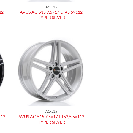
AC-515
12
AVUS AC-515 7,5×17 ET45 5×112
HYPER SILVER
ngi
Aggiungi
ista
alla lista
dei
eri
desideri
AC-515
112
AVUS AC-515 7,5×17 ET52,5 5×112
HYPER SILVER