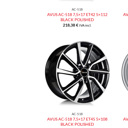
AC-518
AVUS AC-518 7,5×17 ET42 5×112
AV
BLACK POLISHED
218,38
€
IVA incl.
Aggiungi
alla lista
dei
desideri
AC-518
AVUS AC-518 7,5×17 ET45 5×108
AV
BLACK POLISHED