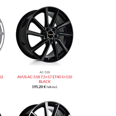
ngi
Aggiungi
ista
alla lista
dei
eri
desideri
AC-518
12
AVUS AC-518 7,5×17 ET40 5×110
BLACK
195,20
€
IVA incl.
ngi
Aggiungi