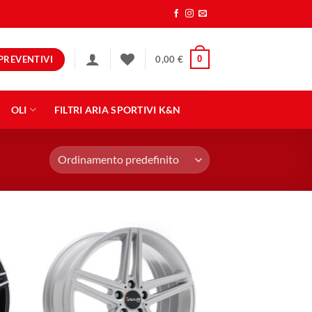
PREVENTIVI
0
0,00
€
OLI
FILTRI ARIA SPORTIVI K&N
ngi
Aggiungi
ista
alla lista
dei
eri
desideri