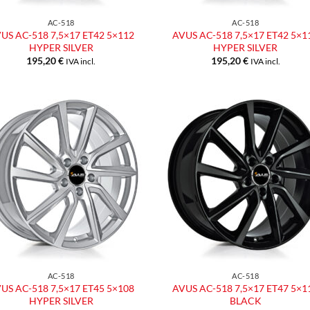
AC-518
AC-518
US AC-518 7,5×17 ET42 5×112
AVUS AC-518 7,5×17 ET42 5×1
HYPER SILVER
HYPER SILVER
195,20
€
195,20
€
IVA incl.
IVA incl.
Aggiungi
Aggiu
alla lista
alla l
dei
dei
desideri
desid
AC-518
AC-518
US AC-518 7,5×17 ET45 5×108
AVUS AC-518 7,5×17 ET47 5×1
HYPER SILVER
BLACK