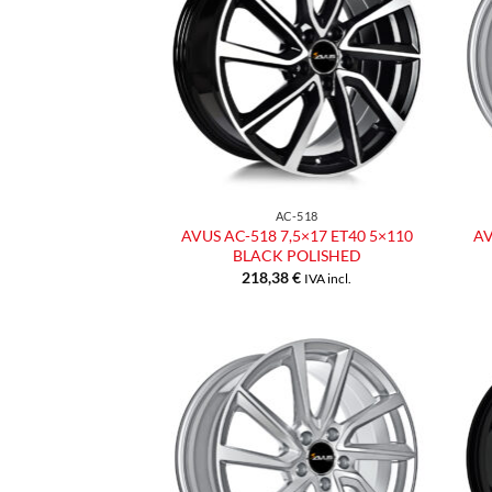
alla lista
dei
desideri
AC-518
AVUS AC-518 7,5×17 ET40 5×110
AV
BLACK POLISHED
218,38
€
IVA incl.
Aggiungi
alla lista
dei
desideri