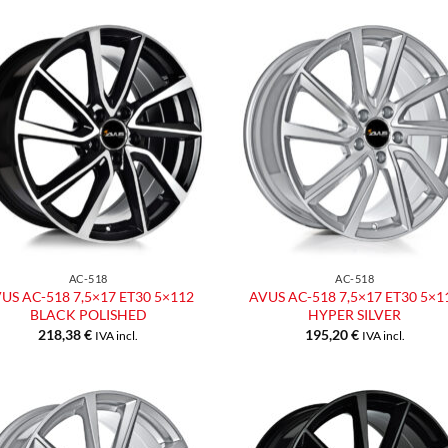
Aggiungi
Aggiu
alla lista
alla l
dei
dei
desideri
desid
AC-518
AC-518
US AC-518 7,5×17 ET30 5×112
AVUS AC-518 7,5×17 ET30 5×1
BLACK POLISHED
HYPER SILVER
218,38
€
195,20
€
IVA incl.
IVA incl.
Aggiungi
Aggiu