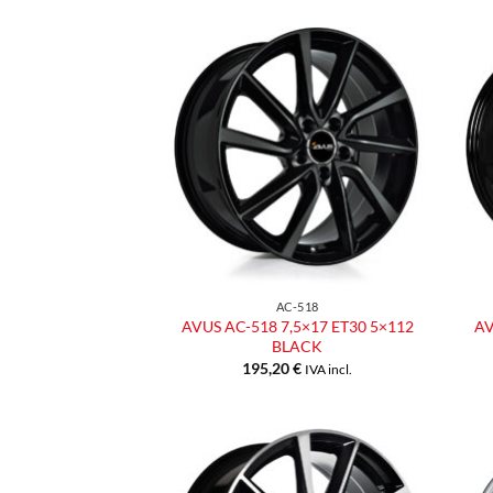
Aggiungi
alla lista
dei
desideri
AC-518
AVUS AC-518 7,5×17 ET30 5×112
AV
BLACK
195,20
€
IVA incl.
Aggiungi