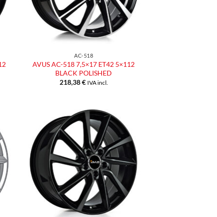
AC-518
12
AVUS AC-518 7,5×17 ET42 5×112
BLACK POLISHED
218,38
€
IVA incl.
ngi
Aggiungi
ista
alla lista
dei
eri
desideri