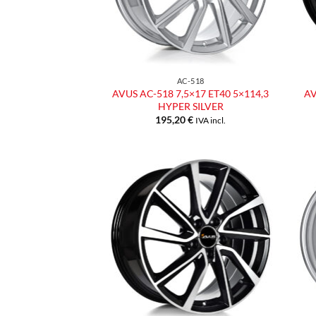
AC-518
AVUS AC-518 7,5×17 ET40 5×114,3
AV
HYPER SILVER
195,20
€
IVA incl.
Aggiungi
alla lista
dei
desideri