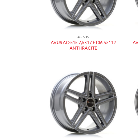
AC-515
AVUS AC-515 7,5×17 ET36 5×112
AV
ANTHRACITE
Aggiungi
alla lista
dei
desideri