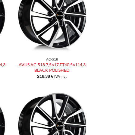
ista
alla lista
dei
eri
desideri
AC-518
4,3
AVUS AC-518 7,5×17 ET40 5×114,3
BLACK POLISHED
218,38
€
IVA incl.
ngi
Aggiungi
ista
alla lista
dei
eri
desideri