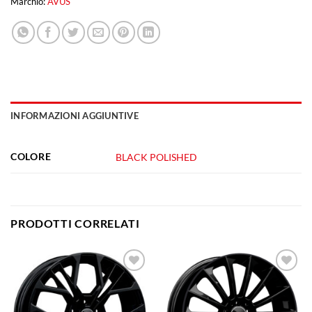
Marchio:
AVUS
INFORMAZIONI AGGIUNTIVE
COLORE
BLACK POLISHED
PRODOTTI CORRELATI
Aggiungi
Aggiungi
alla lista
alla lista
dei
dei
desideri
desideri