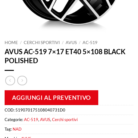
HOME
/
CERCHI SPORTIVI
/
AVUS
/
AC-519
AVUS AC-519 7×17 ET40 5×108 BLACK
POLISHED
AGGIUNGI AL PREVENTIVO
COD:
519070175108040731D0
Categorie:
AC-519
,
AVUS
,
Cerchi sportivi
Tag:
NAD