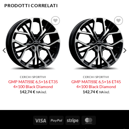
PRODOTTI CORRELATI
Aggiungi
Aggiungi
alla lista
alla lista
dei
dei
desideri
desideri
CERCHI SPORTIVI
CERCHI SPORTIVI
GMP MATISSE 6,5×16 ET35
GMP MATISSE 6,5×16 ET45
4×100 Black Diamond
4×100 Black Diamond
142,74
€
142,74
€
IVA incl.
IVA incl.
Visa
PayPal
Stripe
MasterCard