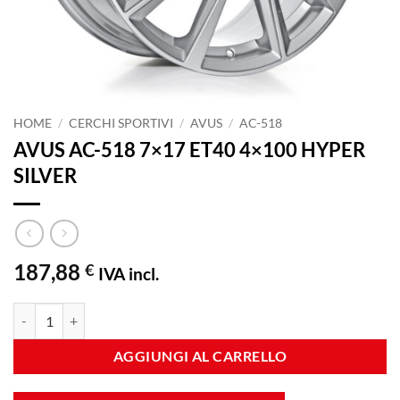
HOME
/
CERCHI SPORTIVI
/
AVUS
/
AC-518
AVUS AC-518 7×17 ET40 4×100 HYPER
SILVER
187,88
€
IVA incl.
AVUS AC-518 7x17 ET40 4x100 HYPER SILVER quantità
AGGIUNGI AL CARRELLO