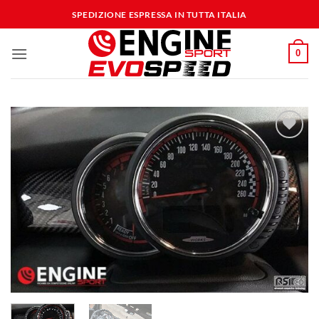
Salta
SPEDIZIONE ESPRESSA IN TUTTA ITALIA
ai
contenuti
0
Aggiungi
alla lista
dei
desideri