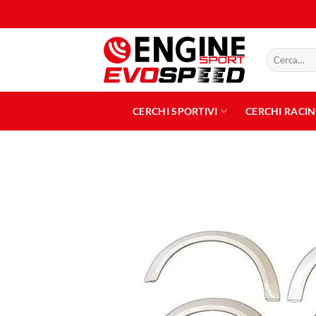
Salta
ai
contenuti
Cerca:
CERCHI SPORTIVI
CERCHI RACI