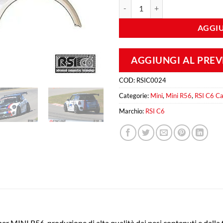
Wide arches MINI R56 fiberglass 
AGGIU
AGGIUNGI AL PRE
COD:
RSIC0024
Categorie:
Mini
,
Mini R56
,
RSI C6 C
Marchio:
RSI C6
r MINI R56, produzione di alta qualità dai pesi contenuti e dalla f