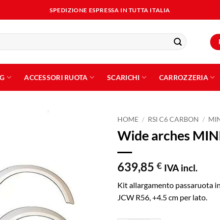
SPEDIZIONE ESPRESSA IN TUTTA ITALIA
NG
ACCESSORI RUOTA
SCARICHI
CARROZZERIA
HOME
/
RSI C6 CARBON
/
MI
Wide arches MINI
Aggiungi
alla lista
dei
639,85
€
IVA incl.
desideri
Kit allargamento passaruota i
JCW R56, +4.5 cm per lato.