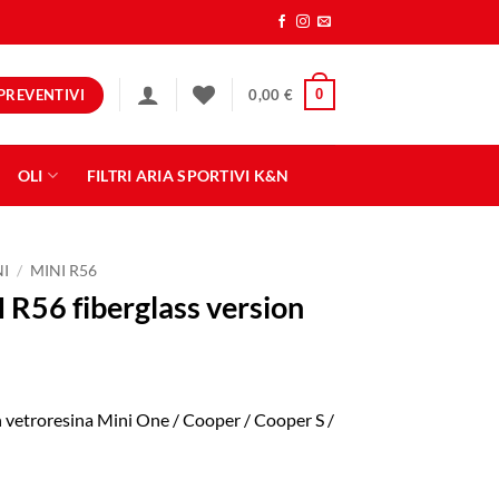
PREVENTIVI
0
0,00
€
OLI
FILTRI ARIA SPORTIVI K&N
NI
/
MINI R56
 R56 fiberglass version
n vetroresina Mini One / Cooper / Cooper S /