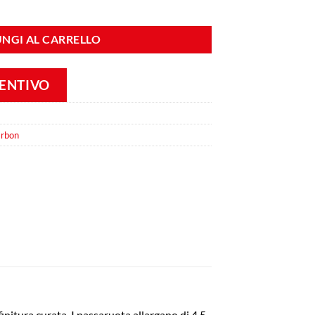
version quantità
NGI AL CARRELLO
VENTIVO
arbon
initura curata. I passaruota allargano di 4.5