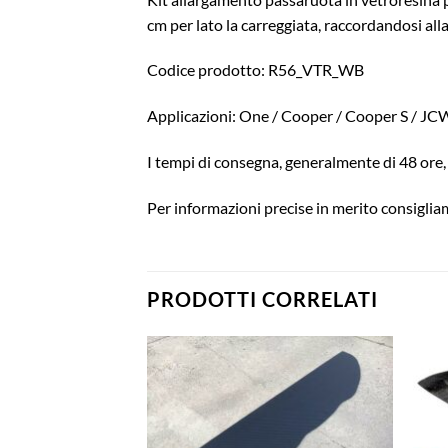
cm per lato la carreggiata, raccordandosi all
Codice prodotto: R56_VTR_WB
Applicazioni: One / Cooper / Cooper S / J
I tempi di consegna, generalmente di 48 ore, 
Per informazioni precise in merito consigliam
PRODOTTI CORRELATI
Aggiungi
Aggiungi
alla lista
alla lista
dei
dei
desideri
desideri