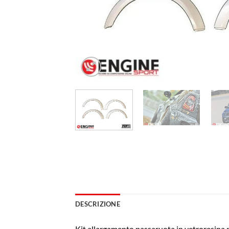
DESCRIZIONE
Kit allargamento passaruota in vetroresina pe