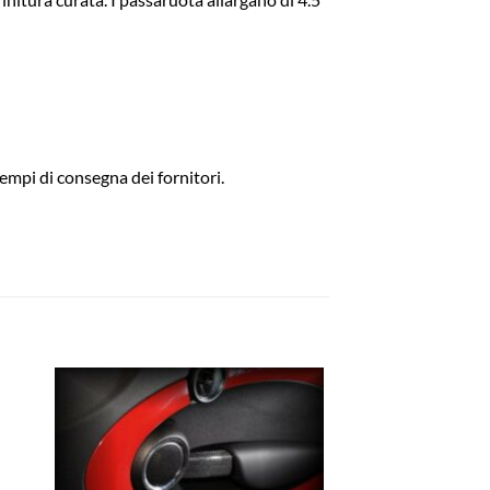
empi di consegna dei fornitori.
ngi
Aggiungi
ista
alla lista
dei
eri
desideri