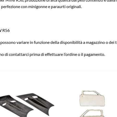
a perfezione con minigonne e paraurti originali.
CW R56
possono variare in funzione della disponibilità a magazzino o dei t
o di contattarci prima di effettuare l’ordine o il pagamento.
Aggiungi
Aggiu
alla lista
alla l
dei
dei
desideri
desid