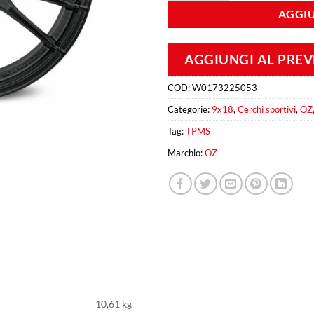
AGGIU
AGGIUNGI AL PRE
COD:
W0173225053
Categorie:
9x18
,
Cerchi sportivi
,
OZ
Tag:
TPMS
Marchio:
OZ
10,61 kg