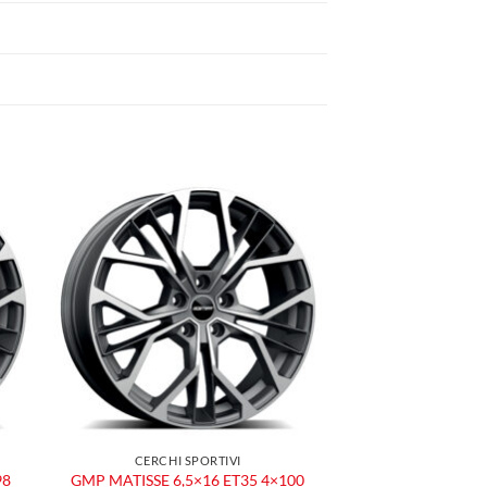
ngi
Aggiungi
ista
alla lista
dei
eri
desideri
CERCHI SPORTIVI
98
GMP MATISSE 6,5×16 ET35 4×100