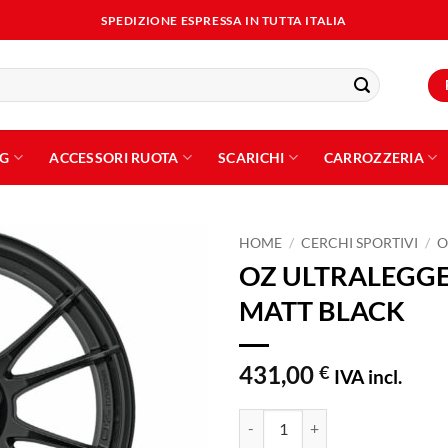
SPEDIZIONE ESPRESSA IN TUTTA ITALIA
NG
ACCESSORI RUOTA
SCARICHI
CARROZZERIA
HOME
/
CERCHI SPORTIVI
/
O
OZ ULTRALEGGE
Aggiungi
MATT BLACK
alla lista
dei
desideri
431,00
€
IVA incl.
OZ ULTRALEGGERA 9x18 ET55 5x