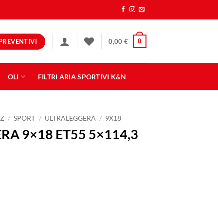
PREVENTIVI
0
0,00
€
OLI
FILTRI ARIA SPORTIVI K&N
Z
/
SPORT
/
ULTRALEGGERA
/
9X18
RA 9×18 ET55 5×114,3
114,3 MATT BLACK quantità