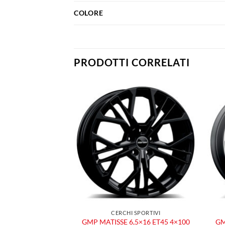
COLORE
PRODOTTI CORRELATI
Aggiungi
Aggiungi
alla lista
alla lista
dei
dei
desideri
desideri
 SPORTIVI
CERCHI SPORTIVI
,5×17 ET35 5×112
GMP MATISSE 6,5×16 ET45 4×100
GM