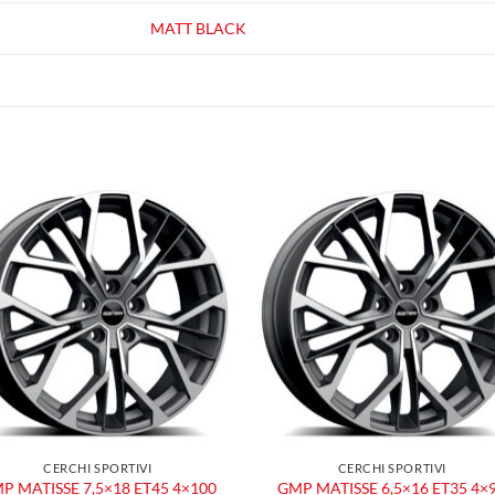
MATT BLACK
Aggiungi
Aggiu
alla lista
alla l
dei
dei
desideri
desid
CERCHI SPORTIVI
CERCHI SPORTIVI
P MATISSE 7,5×18 ET45 4×100
GMP MATISSE 6,5×16 ET35 4×