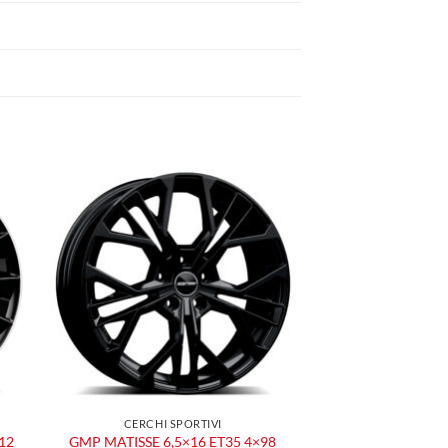
ngi
Aggiungi
ista
alla lista
dei
eri
desideri
CERCHI SPORTIVI
12
GMP MATISSE 6,5×16 ET35 4×98