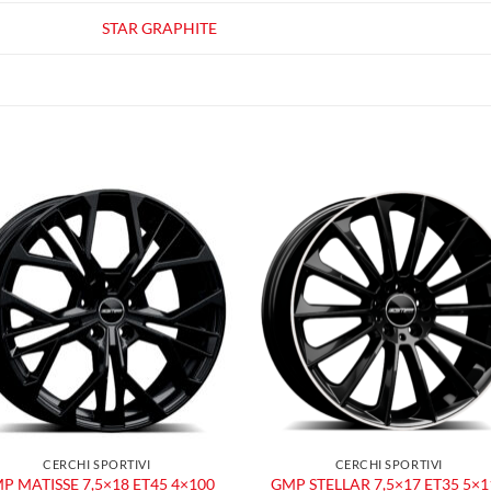
STAR GRAPHITE
Aggiungi
Aggiu
alla lista
alla l
dei
dei
desideri
desid
CERCHI SPORTIVI
CERCHI SPORTIVI
P MATISSE 7,5×18 ET45 4×100
GMP STELLAR 7,5×17 ET35 5×1