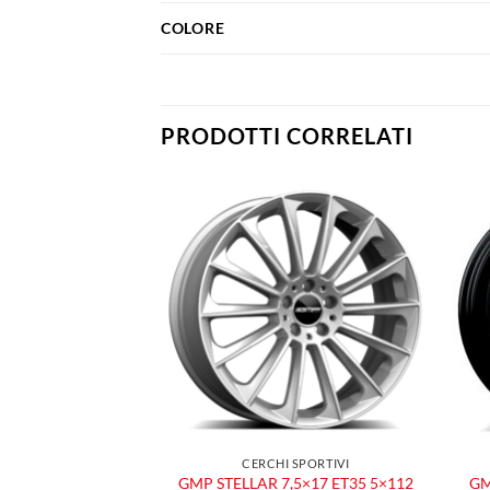
COLORE
PRODOTTI CORRELATI
Aggiungi
Aggiungi
alla lista
alla lista
dei
dei
desideri
desideri
 SPORTIVI
CERCHI SPORTIVI
,5×17 ET35 5×112
GMP STELLAR 7,5×17 ET35 5×112
GM