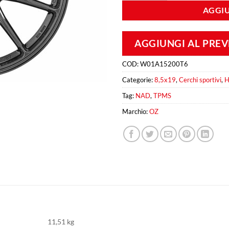
AGGIU
AGGIUNGI AL PRE
COD:
W01A15200T6
Categorie:
8,5x19
,
Cerchi sportivi
,
H
Tag:
NAD
,
TPMS
Marchio:
OZ
11,51 kg