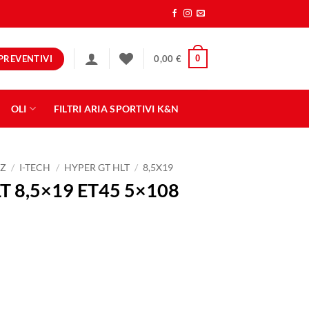
PREVENTIVI
0
0,00
€
OLI
FILTRI ARIA SPORTIVI K&N
Z
/
I-TECH
/
HYPER GT HLT
/
8,5X19
T 8,5×19 ET45 5×108
5x108 STAR GRAPHITE quantità