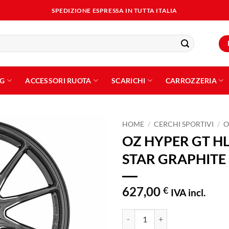
SPEDIZIONE ESPRESSA IN TUTTA ITALIA
NG
ACCESSORI RUOTA
SCARICHI
CARROZZERIA
HOME
/
CERCHI SPORTIVI
/
O
OZ HYPER GT HL
Aggiungi
STAR GRAPHITE
alla lista
dei
desideri
627,00
€
IVA incl.
OZ HYPER GT HLT 8,5x19 ET45 