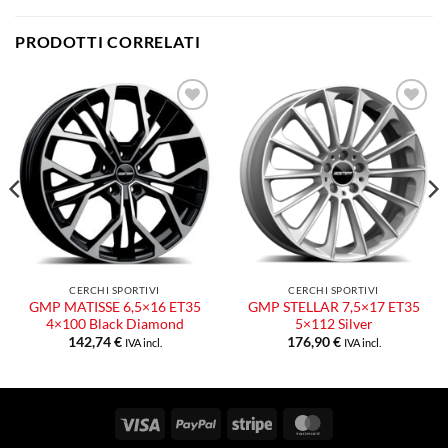
PRODOTTI CORRELATI
Aggiungi
Aggiungi
alla lista
alla lista
dei
dei
desideri
desideri
CERCHI SPORTIVI
CERCHI SPORTIVI
GMP MATISSE 6,5×16 ET35
GMP STELLAR 7,5×17 ET35
4×100 Black Diamond
5×112 Silver
142,74
€
176,90
€
IVA incl.
IVA incl.
Visa
PayPal
Stripe
MasterCard