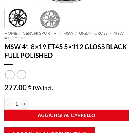
HOME
/
CERCHI SPORTIVI
/
MSW
/
URBAN CROSS
/
MSW
41
/
8X19
MSW 41 8×19 ET45 5×112 GLOSS BLACK
FULL POLISHED
277,00
€
IVA incl.
MSW 41 8x19 ET45 5x112 GLOSS BLACK FULL POLISHED quantità
AGGIUNGI AL CARRELLO