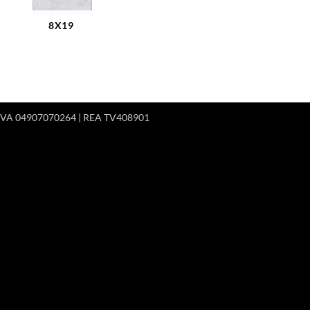
8X19
 P.IVA 04907070264 | REA TV408901