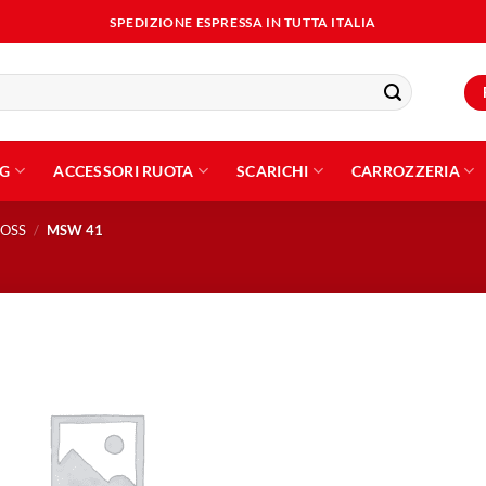
SPEDIZIONE ESPRESSA IN TUTTA ITALIA
NG
ACCESSORI RUOTA
SCARICHI
CARROZZERIA
OSS
/
MSW 41