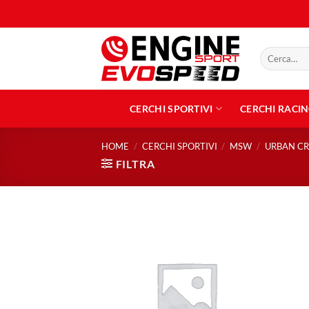
Salta
ai
contenuti
Cerca:
CERCHI SPORTIVI
CERCHI RACI
HOME
/
CERCHI SPORTIVI
/
MSW
/
URBAN CR
FILTRA