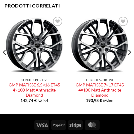
PRODOTTI CORRELATI
Aggiungi
Aggiungi
alla lista
alla lista
dei
dei
desideri
desideri
CERCHI SPORTIVI
CERCHI SPORTIVI
GMP MATISSE 6,5×16 ET45
GMP MATISSE 7×17 ET45
4×100 Matt Anthracite
4×100 Matt Anthracite
Diamond
Diamond
142,74
€
193,98
€
IVA incl.
IVA incl.
Visa
PayPal
Stripe
MasterCard