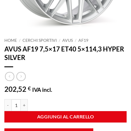
HOME
/
CERCHI SPORTIVI
/
AVUS
/
AF19
AVUS AF19 7,5×17 ET40 5×114,3 HYPER
SILVER
202,52
€
IVA incl.
AVUS AF19 7,5x17 ET40 5x114,3 HYPER SILVER quantità
AGGIUNGI AL CARRELLO