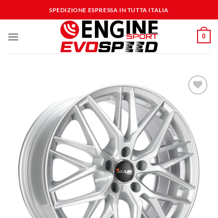
Salta
SPEDIZIONE ESPRESSA IN TUTTA ITALIA
ai
contenuti
0
Aggiungi
alla lista
dei
desideri