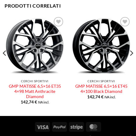
PRODOTTI CORRELATI
Aggiungi
Aggiungi
alla lista
alla lista
dei
dei
desideri
desideri
CERCHI SPORTIVI
CERCHI SPORTIVI
GMP MATISSE 6,5×16 ET35
GMP MATISSE 6,5×16 ET45
4×98 Matt Anthracite
4×100 Black Diamond
Diamond
142,74
€
IVA incl.
142,74
€
IVA incl.
Visa
PayPal
Stripe
MasterCard