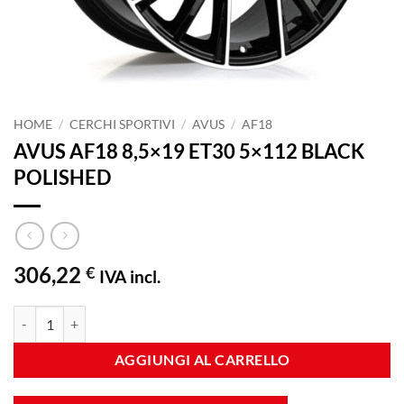
HOME
/
CERCHI SPORTIVI
/
AVUS
/
AF18
AVUS AF18 8,5×19 ET30 5×112 BLACK
POLISHED
306,22
€
IVA incl.
AVUS AF18 8,5x19 ET30 5x112 BLACK POLISHED quantità
AGGIUNGI AL CARRELLO