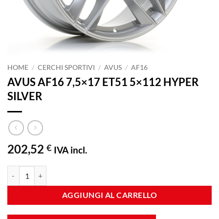
HOME
/
CERCHI SPORTIVI
/
AVUS
/
AF16
AVUS AF16 7,5×17 ET51 5×112 HYPER
SILVER
202,52
€
IVA incl.
AVUS AF16 7,5x17 ET51 5x112 HYPER SILVER quantità
AGGIUNGI AL CARRELLO