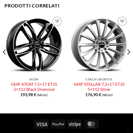
PRODOTTI CORRELATI
Aggiungi
Aggiungi
alla lista
alla lista
dei
dei
desideri
desideri
ATOM
CERCHI SPORTIVI
GMP ATOM 7,5×17 ET35
GMP STELLAR 7,5×17 ET35
5×112 Black Diamond
5×112 Silver
193,98
€
176,90
€
IVA incl.
IVA incl.
Visa
PayPal
Stripe
MasterCard