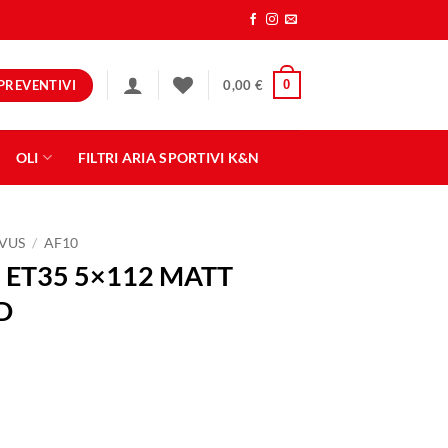
PREVENTIVI
0
0,00
€
OLI
FILTRI ARIA SPORTIVI K&N
VUS
/
AF10
 ET35 5×112 MATT
D
TT BLACK POLISHED quantità