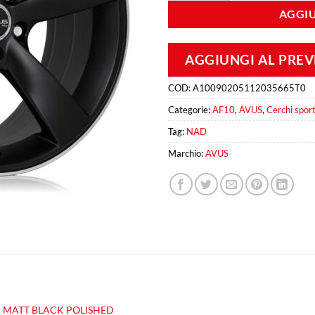
AGGIU
AGGIUNGI AL PRE
COD:
A10090205112035665T0
Categorie:
AF10
,
AVUS
,
Cerchi sport
Tag:
NAD
Marchio:
AVUS
MATT BLACK POLISHED