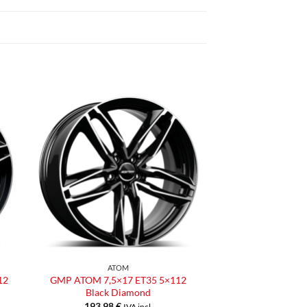
ngi
Aggiungi
ista
alla lista
dei
eri
desideri
ATOM
12
GMP ATOM 7,5×17 ET35 5×112
Black Diamond
193,98
€
IVA incl.