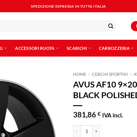
SPEDIZIONE ESPRESSA IN TUTTA ITALIA
NG
ACCESSORI RUOTA
SCARICHI
CARROZZERIA
HOME
/
CERCHI SPORTIVI
/
A
AVUS AF10 9×20
Aggiungi
BLACK POLISHE
alla lista
dei
desideri
381,86
€
IVA incl.
AVUS AF10 9x20 ET35 5x112 MA