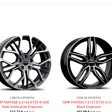
Aggiungi
Aggiu
alla lista
alla l
dei
dei
desideri
desid
CERCHI SPORTIVI
CERCHI SPORTIVI
P MATISSE 6,5×16 ET35 4×100
GMP FASTEN 7,5×17 ET35 5×1
Matt Anthracite Diamond
Black Diamond
142,74
€
193,98
€
IVA incl.
IVA incl.