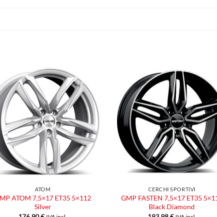
Aggiungi
Aggiu
alla lista
alla l
dei
dei
desideri
desid
ATOM
CERCHI SPORTIVI
MP ATOM 7,5×17 ET35 5×112
GMP FASTEN 7,5×17 ET35 5×1
Silver
Black Diamond
176,90
€
193,98
€
IVA incl.
IVA incl.