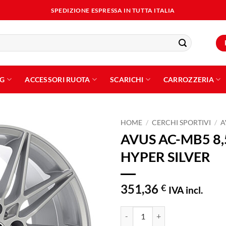
SPEDIZIONE ESPRESSA IN TUTTA ITALIA
NG
ACCESSORI RUOTA
SCARICHI
CARROZZERIA
HOME
/
CERCHI SPORTIVI
/
A
AVUS AC-MB5 8,
Aggiungi
HYPER SILVER
alla lista
dei
desideri
351,36
€
IVA incl.
AVUS AC-MB5 8,5x20 ET35 5x112