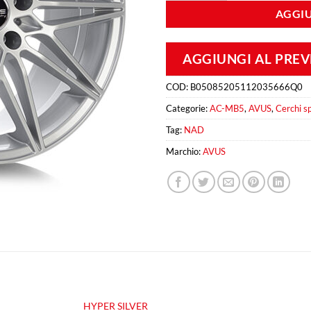
AGGIU
AGGIUNGI AL PRE
COD:
B05085205112035666Q0
Categorie:
AC-MB5
,
AVUS
,
Cerchi sp
Tag:
NAD
Marchio:
AVUS
HYPER SILVER