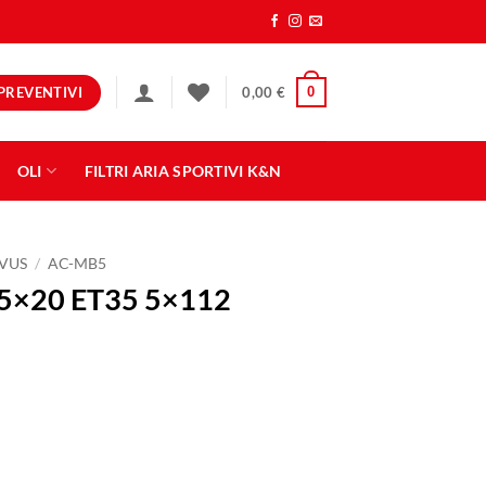
PREVENTIVI
0
0,00
€
OLI
FILTRI ARIA SPORTIVI K&N
VUS
/
AC-MB5
5×20 ET35 5×112
 HYPER SILVER quantità