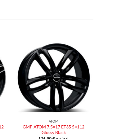
ngi
Aggiungi
ista
alla lista
dei
eri
desideri
ATOM
12
GMP ATOM 7,5×17 ET35 5×112
Glossy Black
176,90
€
IVA incl.