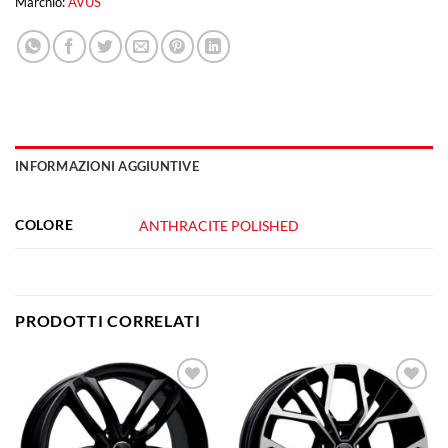
Marchio:
AVUS
INFORMAZIONI AGGIUNTIVE
COLORE
ANTHRACITE POLISHED
PRODOTTI CORRELATI
Aggiungi
Aggiungi
alla lista
alla lista
dei
dei
desideri
desideri