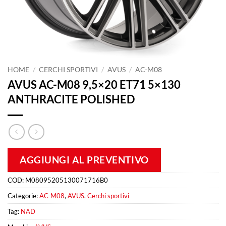
HOME
/
CERCHI SPORTIVI
/
AVUS
/
AC-M08
AVUS AC-M08 9,5×20 ET71 5×130
ANTHRACITE POLISHED
AGGIUNGI AL PREVENTIVO
COD:
M08095205130071716B0
Categorie:
AC-M08
,
AVUS
,
Cerchi sportivi
Tag:
NAD