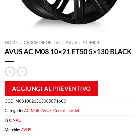
HOME
/
CERCHI SPORTIVI
/
AVUS
/
AC-M08
AVUS AC-M08 10×21 ET50 5×130 BLACK
AGGIUNGI AL PREVENTIVO
COD:
M08100215130050716C0
Categorie:
AC-M08
,
AVUS
,
Cerchi sportivi
Tag:
NAD
Marchio:
AVUS