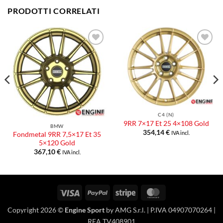
PRODOTTI CORRELATI
Aggiungi
Aggiungi
alla lista
alla lista
dei
dei
desideri
desideri
C4 (N)
9RR 7×17 Et 25 4×108 Gold
BMW
354,14
€
IVA incl.
Fondmetal 9RR 7,5×17 Et 35
5×120 Gold
367,10
€
IVA incl.
Visa
PayPal
Stripe
MasterCard
Copyright 2026 ©
Engine Sport
by AMG S.r.l. | P.IVA 04907070264 |
REA TV408901