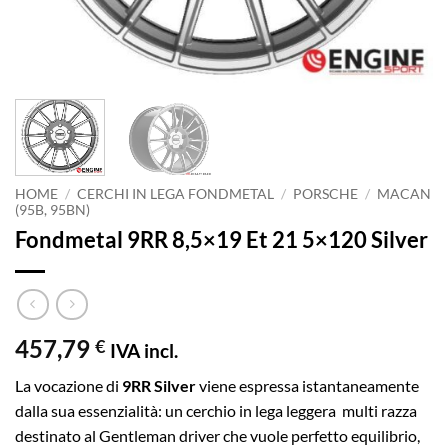
HOME
/
CERCHI IN LEGA FONDMETAL
/
PORSCHE
/
MACAN
(95B, 95BN)
Fondmetal 9RR 8,5×19 Et 21 5×120 Silver
457,79
€
IVA incl.
La vocazione di
9RR Silver
viene espressa istantaneamente
dalla sua essenzialità: un cerchio in lega leggera multi razza
destinato al Gentleman driver che vuole perfetto equilibrio,