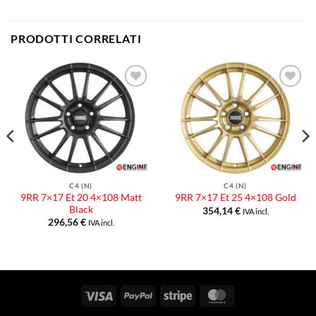
PRODOTTI CORRELATI
Aggiungi
Aggiungi
alla lista
alla lista
dei
dei
desideri
desideri
C4 (N)
C4 (N)
9RR 7×17 Et 20 4×108 Matt
9RR 7×17 Et 25 4×108 Gold
Black
354,14
€
IVA incl.
296,56
€
IVA incl.
Visa
PayPal
Stripe
MasterCard