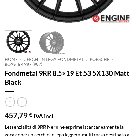
HOME
/
CERCHI IN LEGA FONDMETAL
/
PORSCHE
/
BOXSTER 987 (987)
Fondmetal 9RR 8,5×19 Et 53 5X130 Matt
Black
457,79
€
IVA incl.
L’essenzialità di
9RR Nero
ne esprime istantaneamente la
vocazione: un cerchio in lega leggera multi razza destinato al