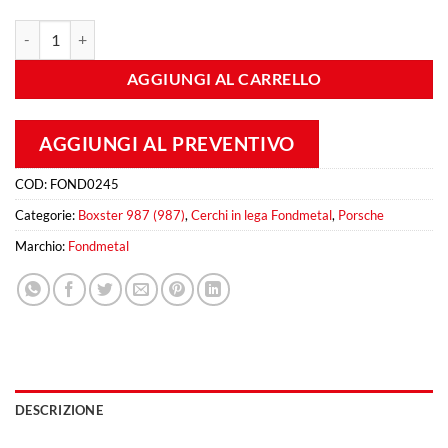
Fondmetal 9RR 8,5x19 Et 53 5X130 Matt Black quantità
AGGIUNGI AL CARRELLO
AGGIUNGI AL PREVENTIVO
COD:
FOND0245
Categorie:
Boxster 987 (987)
,
Cerchi in lega Fondmetal
,
Porsche
Marchio:
Fondmetal
DESCRIZIONE