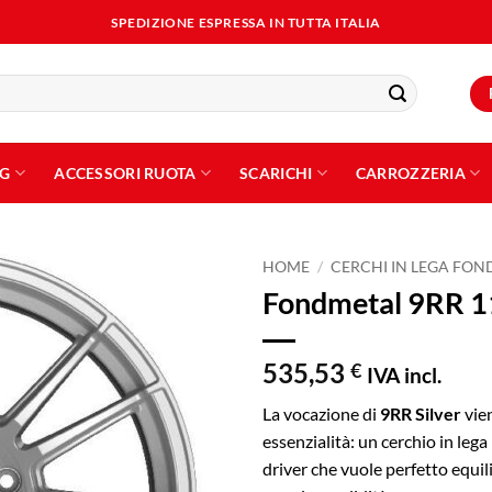
SPEDIZIONE ESPRESSA IN TUTTA ITALIA
NG
ACCESSORI RUOTA
SCARICHI
CARROZZERIA
HOME
/
CERCHI IN LEGA FO
Fondmetal 9RR 11
Aggiungi
alla lista
dei
535,53
€
IVA incl.
desideri
La vocazione di
9RR Silver
vie
essenzialità: un cerchio in leg
driver che vuole perfetto equil