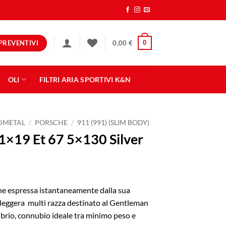
PREVENTIVI
0
0,00
€
OLI
FILTRI ARIA SPORTIVI K&N
NDMETAL
/
PORSCHE
/
911 (991) (SLIM BODY)
×19 Et 67 5×130 Silver
ne espressa istantaneamente dalla sua
a leggera multi razza destinato al Gentleman
ibrio, connubio ideale tra minimo peso e