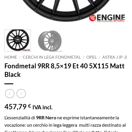
HOME
/
CERCHI IN LEGA FONDMETAL
/
OPEL
/
ASTRA J (P-J)
Fondmetal 9RR 8,5×19 Et 40 5X115 Matt
Black
457,79
€
IVA incl.
L’essenzialità di
9RR Nero
ne esprime istantaneamente la
vocazione: un cerchio in lega leggera multi razza destinato al