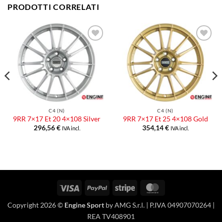
PRODOTTI CORRELATI
Aggiungi
Aggiungi
alla lista
alla lista
dei
dei
desideri
desideri
C4 (N)
C4 (N)
9RR 7×17 Et 20 4×108 Silver
9RR 7×17 Et 25 4×108 Gold
296,56
€
354,14
€
IVA incl.
IVA incl.
Visa
PayPal
Stripe
MasterCard
Copyright 2026 ©
Engine Sport
by AMG S.r.l. | P.IVA 04907070264 |
REA TV408901