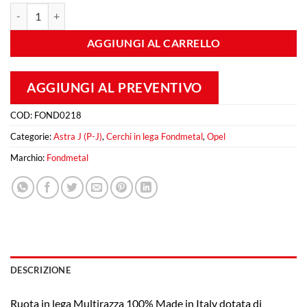
Fondmetal 9RR 8,5x19 Et 40 5X115 Matt Black quantità
AGGIUNGI AL CARRELLO
AGGIUNGI AL PREVENTIVO
COD:
FOND0218
Categorie:
Astra J (P-J)
,
Cerchi in lega Fondmetal
,
Opel
Marchio:
Fondmetal
DESCRIZIONE
Ruota in lega Multirazza 100% Made in Italy dotata di