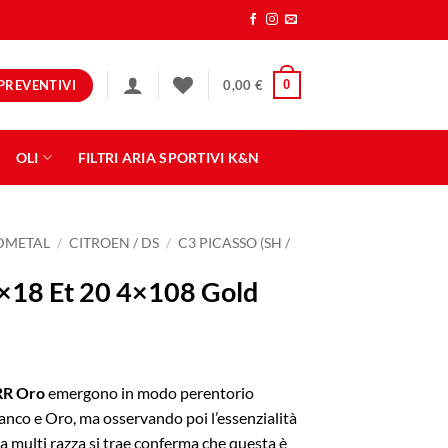
PREVENTIVI
0
0,00
€
OLI
FILTRI ARIA SPORTIVI K&N
NDMETAL
/
CITROEN / DS
/
C3 PICASSO (SH /
×18 Et 20 4×108 Gold
RR Oro
emergono in modo perentorio
ianco e Oro, ma osservando poi l’essenzialità
ra multi razza si trae conferma che questa è