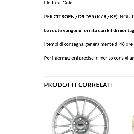
Finitura: Gold
PER
CITROEN / DS DS5 (K / R / KF):
NON D
Le ruote vengono fornite con kit di montaggi
I tempi di consegna, generalmente di 48 ore, 
Per informazioni precise in merito consigliam
PRODOTTI CORRELATI
Aggiungi
Aggiungi
alla lista
alla lista
dei
dei
desideri
desideri