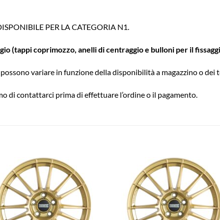
ISPONIBILE PER LA CATEGORIA N1.
o (tappi coprimozzo, anelli di centraggio e bulloni per il fissag
possono variare in funzione della disponibilità a magazzino o dei t
o di contattarci prima di effettuare l’ordine o il pagamento.
Aggiungi
Aggiu
alla lista
alla l
dei
dei
desideri
desid