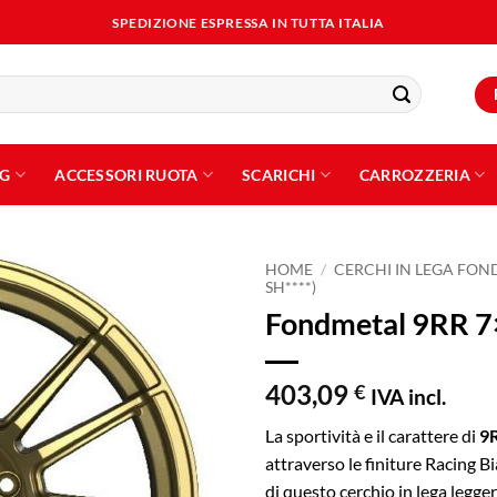
SPEDIZIONE ESPRESSA IN TUTTA ITALIA
NG
ACCESSORI RUOTA
SCARICHI
CARROZZERIA
HOME
/
CERCHI IN LEGA FO
SH****)
Fondmetal 9RR 7
Aggiungi
alla lista
dei
desideri
403,09
€
IVA incl.
La sportività e il carattere di
9
attraverso le finiture Racing B
di questo cerchio in lega legge