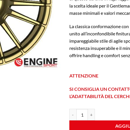
la scelta ideale per il Gentlem
masse minimali e valori meccani
La classica conformazione con 
unito all’inconfondibile finitu
impareggiabile stile di agile s
resistenza insuperabile e il min
offrire handling e comfort senz
ATTENZIONE
SI CONSIGLIA UN CONTATT
L’ADATTABILITÀ DEL CERC
Fondmetal 9RR 7x18 Et 20 4x108 
AGGIU