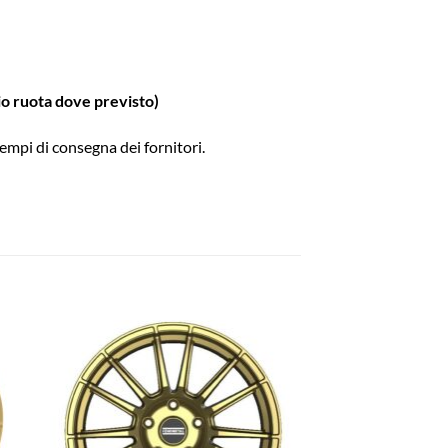
gio ruota dove previsto)
empi di consegna dei fornitori.
ngi
Aggiungi
ista
alla lista
dei
eri
desideri