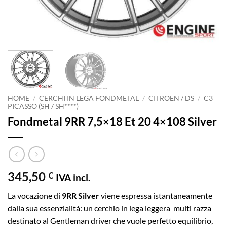
HOME
/
CERCHI IN LEGA FONDMETAL
/
CITROEN / DS
/
C3
PICASSO (SH / SH****)
Fondmetal 9RR 7,5×18 Et 20 4×108 Silver
345,50
€
IVA incl.
La vocazione di
9RR Silver
viene espressa istantaneamente
dalla sua essenzialità: un cerchio in lega leggera multi razza
destinato al Gentleman driver che vuole perfetto equilibrio,