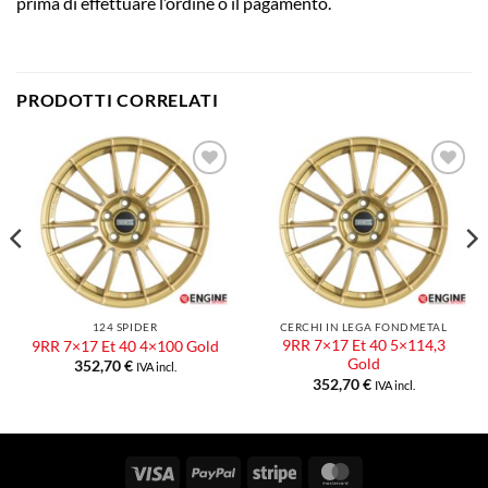
prima di effettuare l’ordine o il pagamento.
PRODOTTI CORRELATI
Aggiungi
Aggiungi
alla lista
alla lista
dei
dei
desideri
desideri
124 SPIDER
CERCHI IN LEGA FONDMETAL
9RR 7×17 Et 40 5×114,3
9RR 7×17 Et 40 4×100 Gold
Gold
352,70
€
IVA incl.
352,70
€
IVA incl.
Visa
PayPal
Stripe
MasterCard