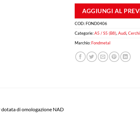
AGGIUNGI AL PRE
COD:
FOND0406
Categorie:
A5 / S5 (B8)
,
Audi
,
Cerchi
Marchio:
Fondmetal
ly dotata di omologazione NAD