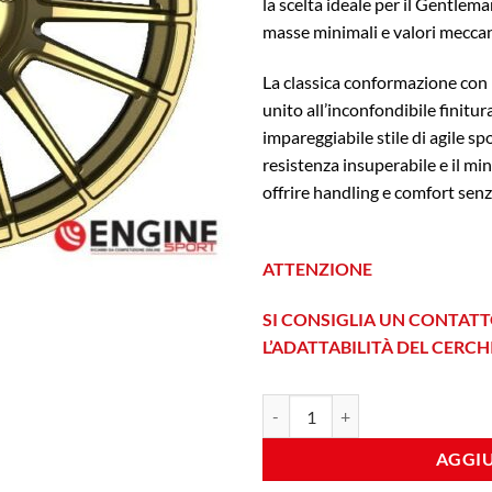
la scelta ideale per il Gentlem
masse minimali e valori meccani
La classica conformazione con 
unito all’inconfondibile finitu
impareggiabile stile di agile s
resistenza insuperabile e il min
offrire handling e comfort senz
ATTENZIONE
SI CONSIGLIA UN CONTATT
L’ADATTABILITÀ DEL CERC
Fondmetal 9RR 9x20 Et 26 5x112 
AGGIU