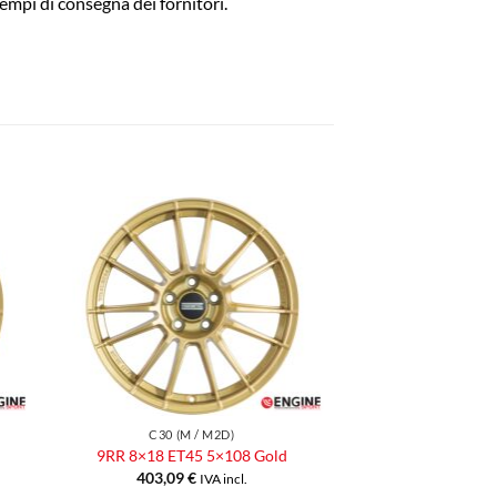
empi di consegna dei fornitori.
ngi
Aggiungi
ista
alla lista
dei
eri
desideri
C30 (M / M2D)
9RR 8×18 ET45 5×108 Gold
403,09
€
IVA incl.