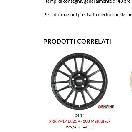
I tempi di consegna, generalmente di 48 ore, 
Per informazioni precise in merito consigliam
PRODOTTI CORRELATI
Aggiungi
Aggiungi
alla lista
alla lista
dei
dei
desideri
desideri
EGA FONDMETAL
C4 (N)
 45 5×108 Gold
9RR 7×17 Et 25 4×108 Matt Black
€
296,56
€
IVA incl.
IVA incl.