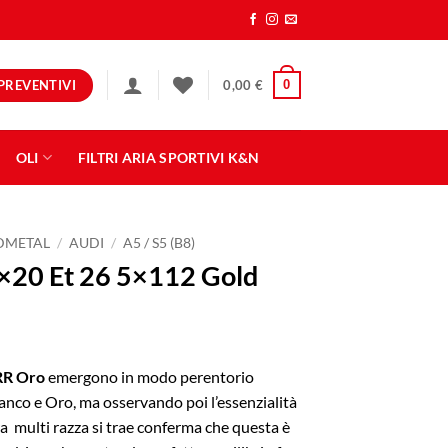
PREVENTIVI
0
0,00
€
OLI
FILTRI ARIA SPORTIVI K&N
NDMETAL
/
AUDI
/
A5 / S5 (B8)
×20 Et 26 5×112 Gold
RR Oro
emergono in modo perentorio
ianco e Oro, ma osservando poi l’essenzialità
ra multi razza si trae conferma che questa è