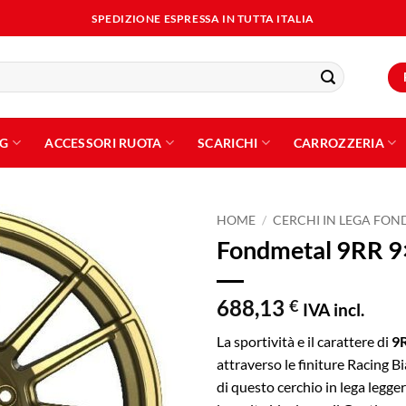
SPEDIZIONE ESPRESSA IN TUTTA ITALIA
NG
ACCESSORI RUOTA
SCARICHI
CARROZZERIA
HOME
/
CERCHI IN LEGA FO
Fondmetal 9RR 9
Aggiungi
alla lista
dei
688,13
€
IVA incl.
desideri
La sportività e il carattere di
9
attraverso le finiture Racing B
di questo cerchio in lega legge