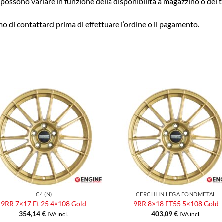
possono variare in funzione della disponibilità a magazzino o dei t
o di contattarci prima di effettuare l’ordine o il pagamento.
Aggiungi
Aggiu
alla lista
alla l
dei
dei
desideri
desid
C4 (N)
CERCHI IN LEGA FONDMETAL
9RR 7×17 Et 25 4×108 Gold
9RR 8×18 ET55 5×108 Gold
354,14
€
403,09
€
IVA incl.
IVA incl.