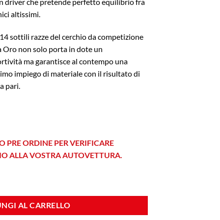
an driver che pretende perfetto equilibrio fra
ci altissimi.
14 sottili razze del cerchio da competizione
ra Oro non solo porta in dote un
portività ma garantisce al contempo una
imo impiego di materiale con il risultato di
a pari.
O PRE ORDINE PER VERIFICARE
HIO ALLA VOSTRA AUTOVETTURA.
Gold quantità
NGI AL CARRELLO