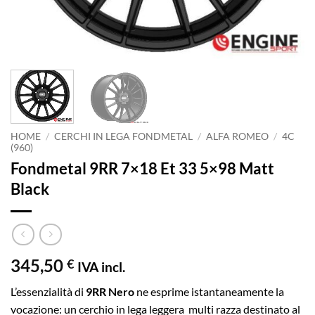
HOME
/
CERCHI IN LEGA FONDMETAL
/
ALFA ROMEO
/
4C
(960)
Fondmetal 9RR 7×18 Et 33 5×98 Matt
Black
345,50
€
IVA incl.
L’essenzialità di
9RR Nero
ne esprime istantaneamente la
vocazione: un cerchio in lega leggera multi razza destinato al