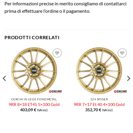
Per informazioni precise in merito consigliamo di contattarci
prima di effettuare l’ordine o il pagamento.
PRODOTTI CORRELATI
Aggiungi
Aggiungi
alla lista
alla lista
dei
dei
desideri
desideri
CERCHI IN LEGA FONDMETAL
124 SPIDER
9RR 8×18 ET45 5×100 Gold
9RR 7×17 Et 40 4×100 Gold
403,09
€
352,70
€
IVA incl.
IVA incl.