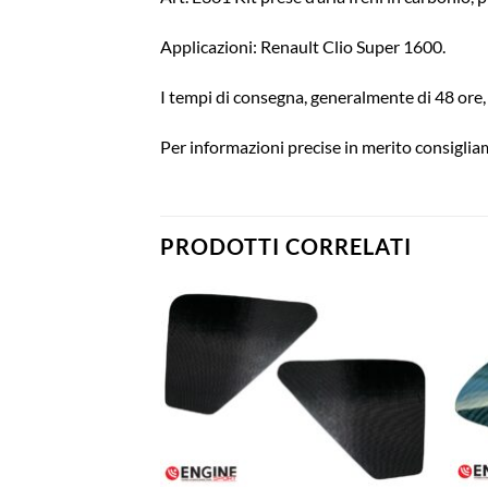
Applicazioni: Renault Clio Super 1600.
I tempi di consegna, generalmente di 48 ore, 
Per informazioni precise in merito consigliam
PRODOTTI CORRELATI
Aggiungi
Aggiungi
alla lista
alla lista
dei
dei
desideri
desideri