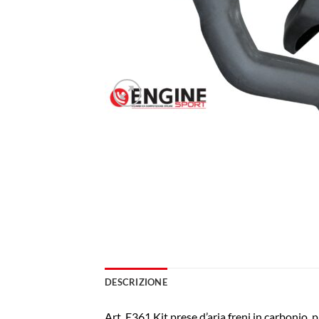
DESCRIZIONE
Art. E361 Kit prese d’aria freni in carbonio, 