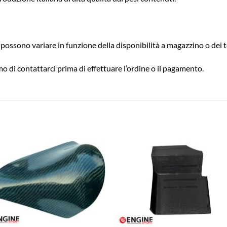
possono variare in funzione della disponibilità a magazzino o dei t
o di contattarci prima di effettuare l’ordine o il pagamento.
Aggiungi
Aggiu
alla lista
alla l
dei
dei
desideri
desid