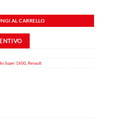
O S1600 carbonio quantità
NGI AL CARRELLO
VENTIVO
lio Super 1600
,
Renault