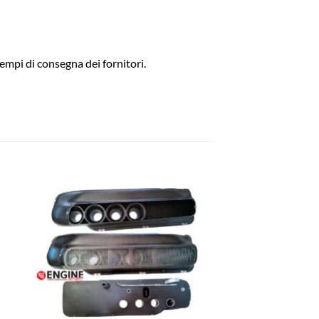
empi di consegna dei fornitori.
ngi
Aggiungi
ista
alla lista
dei
eri
desideri