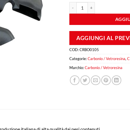
Kit Prese Aria Freni Renault CLI
AGGIU
AGGIUNGI AL PRE
COD:
CRBO0105
Categorie:
Carbonio / Vetroresina
,
C
Marchio:
Carbonio / Vetroresina
produzione italiana di alta qualità dai pesi contenuti.