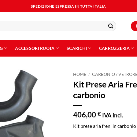
SPEDIZIONE ESPRESSA IN TUTTA ITALIA
NG
ACCESSORI RUOTA
SCARICHI
CARROZZERIA
HOME
/
CARBONIO / VETROR
Kit Prese Aria Fr
Aggiungi
carbonio
alla lista
dei
desideri
406,00
€
IVA incl.
Kit prese aria freni in carboni