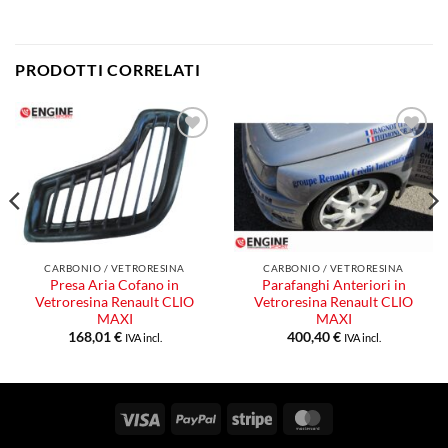
PRODOTTI CORRELATI
Aggiungi
Aggiungi
alla lista
alla lista
dei
dei
desideri
desideri
CARBONIO / VETRORESINA
CARBONIO / VETRORESINA
Presa Aria Cofano in
Parafanghi Anteriori in
Vetroresina Renault CLIO
Vetroresina Renault CLIO
MAXI
MAXI
168,01
€
400,40
€
IVA incl.
IVA incl.
Visa
PayPal
Stripe
MasterCard