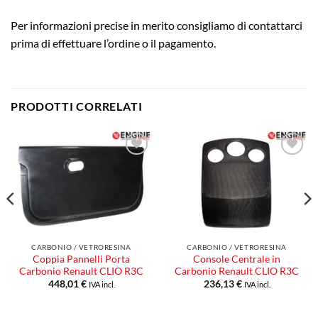
Per informazioni precise in merito consigliamo di contattarci
prima di effettuare l’ordine o il pagamento.
PRODOTTI CORRELATI
Aggiungi
Aggiungi
alla lista
alla lista
dei
dei
desideri
desideri
CARBONIO / VETRORESINA
CARBONIO / VETRORESINA
Coppia Pannelli Porta
Console Centrale in
Carbonio Renault CLIO R3C
Carbonio Renault CLIO R3C
448,01
€
236,13
€
IVA incl.
IVA incl.