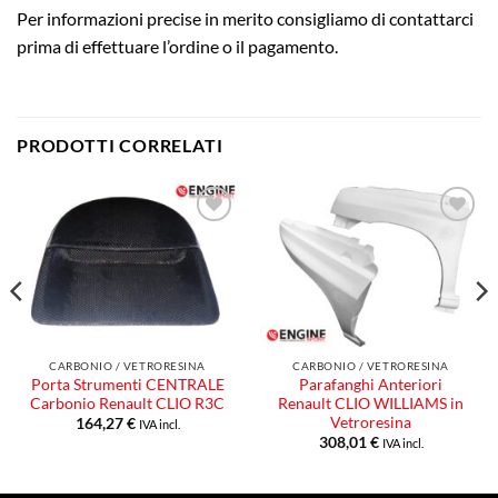
Per informazioni precise in merito consigliamo di contattarci
prima di effettuare l’ordine o il pagamento.
PRODOTTI CORRELATI
Aggiungi
Aggiungi
alla lista
alla lista
dei
dei
desideri
desideri
CARBONIO / VETRORESINA
CARBONIO / VETRORESINA
Porta Strumenti CENTRALE
Parafanghi Anteriori
Carbonio Renault CLIO R3C
Renault CLIO WILLIAMS in
Vetroresina
164,27
€
IVA incl.
308,01
€
IVA incl.