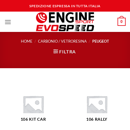
Salta
SPEDIZIONE ESPRESSA IN TUTTA ITALIA
ai
contenuti
0
HOME
/
CARBONIO / VETRORESINA
/
PEUGEOT
FILTRA
106 KIT CAR
106 RALLY